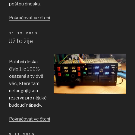
poštou dneska.
„Další
Pokračovat ve čtení
topení
pro
PUBLIKOVÁNO
11. 12. 2019
ohřev
Už to žije
baterie
a
lepidlo
Palubní deska
na
číslo 1 je 100%
závity.“
osazená a ty dvě
věci, které tam
nefungujií jsou
rezerva pro nějaké
budoucí nápady.
„Už
Pokračovat ve čtení
to
žije“
PUBLIKOVÁNO
5. 11. 2019