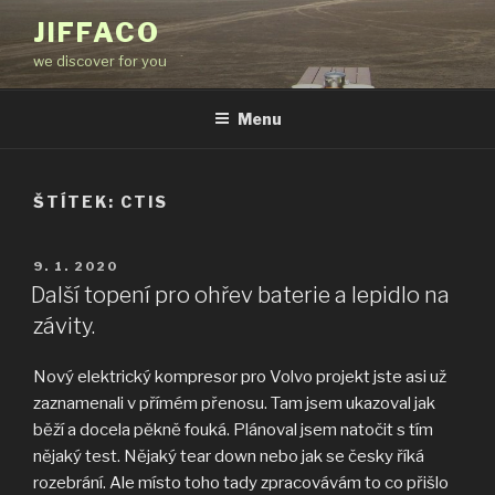
Přejít
JIFFACO
k
we discover for you
obsahu
webu
Menu
ŠTÍTEK:
CTIS
PUBLIKOVÁNO
9. 1. 2020
Další topení pro ohřev baterie a lepidlo na
závity.
Nový elektrický kompresor pro Volvo projekt jste asi už
zaznamenali v přímém přenosu. Tam jsem ukazoval jak
běží a docela pěkně fouká. Plánoval jsem natočit s tím
nějaký test. Nějaký tear down nebo jak se česky říká
rozebrání. Ale místo toho tady zpracovávám to co přišlo