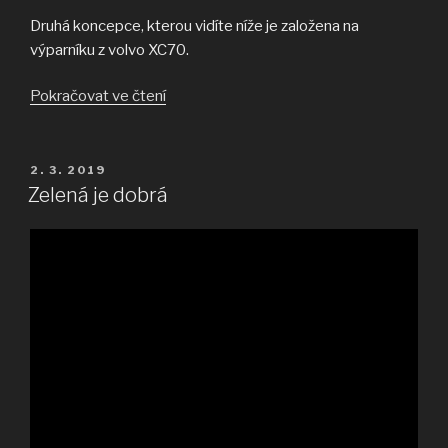
Druhá koncepce, kterou vidíte níže je založena na
výparníku z volvo XC70.
„Topení
Pokračovat ve čtení
se
odkládá“
PUBLIKOVÁNO
2. 3. 2019
Zelená je dobrá