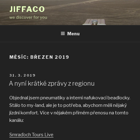
Přejít
JIFFACO
k
we discover for you
obsahu
webu
Menu
MĚSÍC:
BŘEZEN 2019
PUBLIKOVÁNO
31. 3. 2019
A nyní krátké zprávy z regionu
Objednal jsem pneumatiky a interní nafukovací beadlocky.
Stálo to my-land, ale je to potřeba, abychom měli nějaký
jízdní komfort. Více v nějakém přímém přenosu na tomto
kanálu:
Smraďoch Tours Live