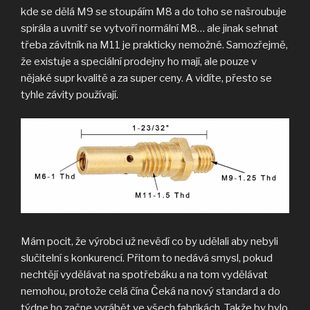
kde se dělá M9 se stoupáím M8 a do toho se našroubuje
spirála a uvnitř se vytvoří normální M8… ale jinak sehnat
třeba závitník na M11 je prakticky nemožné. Samozřejmě,
že existuje a speciální prodejny ho mají, ale pouze v
nějaké supr kvalitě a za super ceny. A vidíte, přesto se
tyhle závity používají.
Mám pocit, že výrobci už nevědí co by udělali aby nebyli
slučitelní s konkurencí. Přitom to nedává smysl, pokud
nechtějí vydělávat na spotřebáku a na tom vydělávat
nemohou, protože celá čína Čeká na nový standard a do
týdne ho začne vyrábět ve všech fabrikách. Takže by bylo