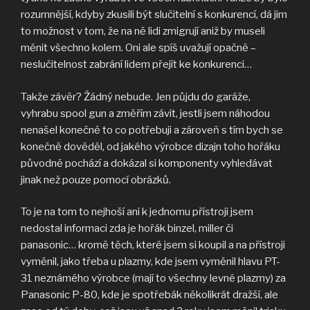
rozumnější, kdyby zkusili být slučitelní s konkurencí, dá jim
to možnost v tom, že na ně lidi zmigrují aniž by museli
měnit všechno kolem. Oni ale spíš uvažují opačně –
neslučitelnost zabrání lidem přejít ke konkurenci…
Takže závěr? Žádný nebude. Jen půjdu do garáže,
vyhrabu spool gun a změřím závit, jestli jsem náhodou
nenašel konečně to co potřebuji a zároveň s tím bych se
konečně dověděl, od jakého výrobce dizajn toho hořáku
původně pochází a dokázal si komponenty vyhledávat
jinak než pouze pomocí obrázků.
To je na tom to nejhoší ani k jednomu přístroji jsem
nedostal informaci zda je hořák binzel, miller či
panasonic… kromě těch, které jsem si koupil a na přístroji
vyměnil, jako třeba u plazmy, kde jsem vyměnil hlavu PT-
31 neznámého výrobce (mají to všechny levné plazmy) za
Panasonic P-80, kde je spotřebák několikrát dražší, ale