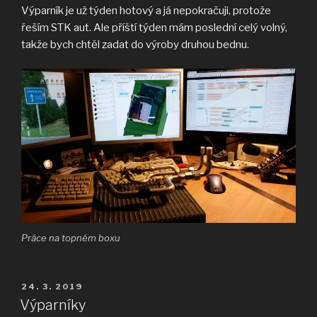
Výparník je už týden hotový a já nepokračuji, protože
řeším STK aut. Ale příští týden mám poslední celý volný,
takže bych chtěl zadat do výroby druhou bednu.
Práce na topném boxu
PUBLIKOVÁNO
24. 3. 2019
Výparníky