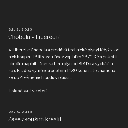
PUBLIKOVÁNO
31. 3. 2019
Chobola v Libereci?
V Liberci je Chobola a prodává technické plyny! Když si od
nich koupím 18 litrovou láhev zaplatím 3872 Kč a pak si ji
chodím naplnit. Dneska beru plyn od SIADu a vychází to,
že s každou výměnou ušetřím 1130 korun… to znamená
že po 4 výměnách budu v plusu…
„Chobola
Pokračovat ve čtení
v
Libereci?“
PUBLIKOVÁNO
25. 3. 2019
Zase zkouším kreslit