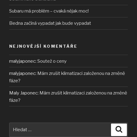
Subaru má problém – cvaká nějak moc!
Bedna začíná vypadat jak bude vypadat
NEJNOVĚJŠÍ KOMENTÁŘE
malyjaponec
:
Soutež o ceny
malyjaponec
:
Mám zrušit klimatizaci založenou na změně
fáze?
Maly Japonec
:
Mám zrušit klimatizaci založenou na změně
fáze?
Hledat:
Hledán