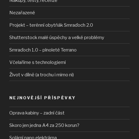
Nákupy, testy, recenze
Nezařazené
Projekt – terénní obytňák Smraďoch 2.0
Shutterstock malé úspěchy a velké problémy
Smraďoch 1.0 – plnoleté Terrano
Včelaříme s technologiemi
Život v dílně (a trochu i mimo ni)
NEJNOVĚJŠÍ PŘÍSPĚVKY
Oprava kabiny – zadní část
Skoro jen jedna A4 za 250 korun?
Solární nano elektrárna