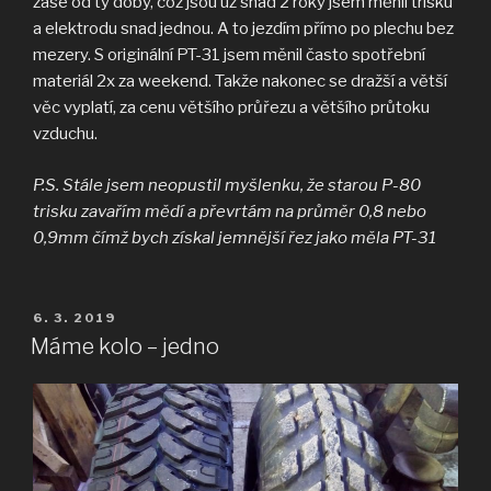
zase od tý doby, což jsou už snad 2 roky jsem měnil trisku
a elektrodu snad jednou. A to jezdím přímo po plechu bez
mezery. S originální PT-31 jsem měnil často spotřební
materiál 2x za weekend. Takže nakonec se dražší a větší
věc vyplatí, za cenu většího průřezu a většího průtoku
vzduchu.
P.S. Stále jsem neopustil myšlenku, že starou P-80
trisku zavařím mědí a převrtám na průměr 0,8 nebo
0,9mm čímž bych získal jemnější řez jako měla PT-31
PUBLIKOVÁNO
6. 3. 2019
Máme kolo – jedno