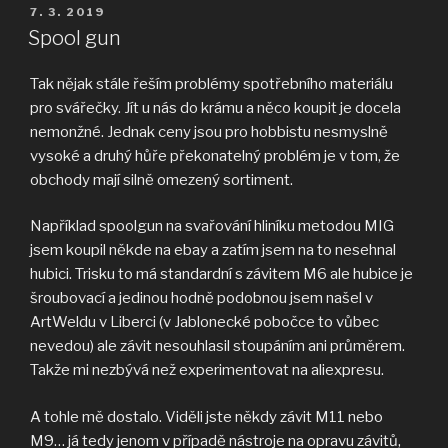
potřebujem
PUBLIKOVÁNO
7. 3. 2019
další“
Spool gun
Tak nějak stále řeším problémy spotřebního materiálu
pro svářečky. Jít u nás do krámu a něco koupit je docela
nemonžné. Jednak ceny jsou pro hobbistu nesmyslně
vysoké a druhý hůře překonatelný problém je v tom, že
obchody mají silně omezený sortiment.
Například spoolgun na svařování hliníku metodou MIG
jsem koupil někde na ebay a zatím jsem na to nesehnal
hubici. Trisku to má standardní s závitem M6 ale hubice je
šroubovací a jedinou hodně podobnou jsem našel v
ArtWeldu v Liberci (v Jablonecké pobočce to vůbec
nevedou) ale závit nesouhlasil stoupáním ani průměrem.
Takže mi nezbývá než experimentovat na aliexpresu.
A tohle mě dostalo. Viděli jste někdy závit M11 nebo
M9… já tedy jenom v případě nástroje na opravu závitů,