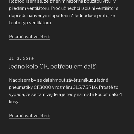
Rozhodl jsem se, že změním názor na použitou vrtuli v
předním ventilátoru. Proč už nechci radiální ventilátor s
dopředu nařivenými lopatkami? Jednoduše proto, že
tento typ ventilátoru
„Ventilátory“
Pokračovat ve čtení
PUBLIKOVÁNO
11. 3. 2019
Jedno kolo OK, potřebujem další
Nadpisem by se dal shrnout závěr z nákupu jedné
pneumatiky CF3000 v rozměru 315/75R16. Prostě to
vypadá, že se tam vejde a je tedy na místě koupit další 4
kusy.
„Jedno
Pokračovat ve čtení
kolo
OK,