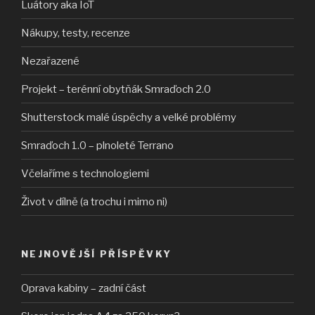
Luátory aka IoT
Nákupy, testy, recenze
Nezařazené
Projekt – terénní obytňák Smraďoch 2.0
Shutterstock malé úspěchy a velké problémy
Smraďoch 1.0 – plnoleté Terrano
Včelaříme s technologiemi
Život v dílně (a trochu i mimo ni)
NEJNOVĚJŠÍ PŘÍSPĚVKY
Oprava kabiny – zadní část