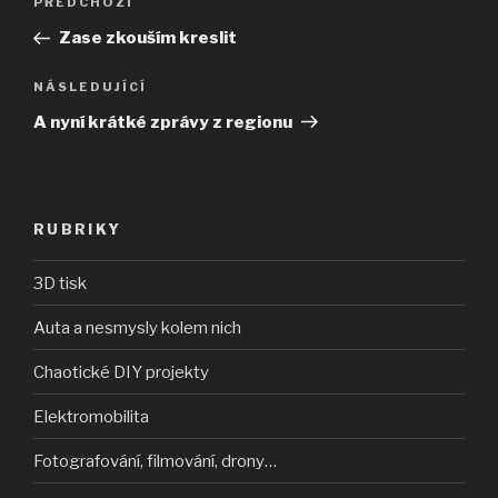
Předchozí
PŘEDCHOZÍ
pro
příspěvek
Zase zkouším kreslit
příspěvek
Následující
NÁSLEDUJÍCÍ
příspěvek
A nyní krátké zprávy z regionu
RUBRIKY
3D tisk
Auta a nesmysly kolem nich
Chaotické DIY projekty
Elektromobilita
Fotografování, filmování, drony…