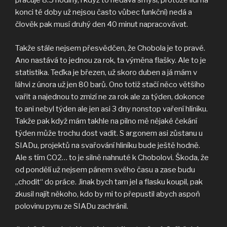
pracuje 8.5 hodiny, i když to nedává smysl, protože lidi na
konci té doby už nejsou často vůbec funkční) nedá a
člověk pak musí druhý den 40 minut napracovávat.
Takže stále nejsem přesvědčen, že Chobola je to pravé.
Ano nastává to jednou za rok, ta výměna flašky. Ale to je
statistika. Teďka je březen, už skoro duben a já mám v
láhvi z února už jen 80 barů. Ono totiž stačí něco většího
vařit a najednou to zmizí ne za rok ale za týden, dokonce
to ani nebyl týden ale jen asi 3 dny nonstop vaření hlíníku.
Takže pak když mám takhle na pilno mě nějaké čekání
týden může trochu dost vadit. S argonem asi zůstanu u
SIADu, projektů na svařování hliníku bude ještě hodně.
Ale s tím CO2… to je silně nahnuté k Chobolovi. Škoda, že
od pondělí už nejsem pánem svého času a zase budu
„chodit“ do práce. Jinak bych tam jel a flasku koupil, pak
zkusil najít někoho, kdo by mi to přepustil abych aspoň
polovinu pynu ze SIADu zachránil.