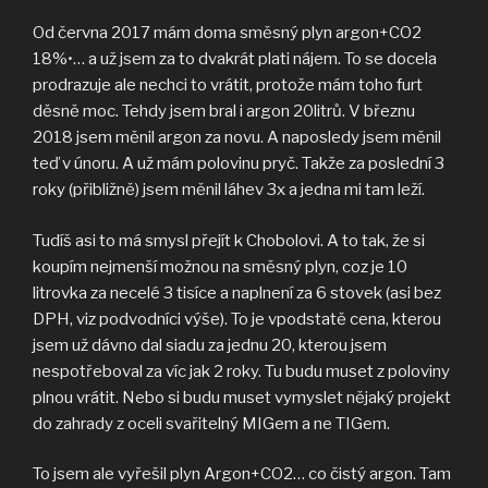
Od června 2017 mám doma směsný plyn argon+CO2
18%•… a už jsem za to dvakrát plati nájem. To se docela
prodrazuje ale nechci to vrátit, protože mám toho furt
děsně moc. Tehdy jsem bral i argon 20litrů. V březnu
2018 jsem měnil argon za novu. A naposledy jsem měnil
teď v únoru. A už mám polovinu pryč. Takže za poslední 3
roky (přibližně) jsem měnil láhev 3x a jedna mi tam leží.
Tudíš asi to má smysl přejít k Chobolovi. A to tak, že si
koupím nejmenší možnou na směsný plyn, coz je 10
litrovka za necelé 3 tisíce a naplnení za 6 stovek (asi bez
DPH, viz podvodníci výše). To je vpodstatě cena, kterou
jsem už dávno dal siadu za jednu 20, kterou jsem
nespotřeboval za víc jak 2 roky. Tu budu muset z poloviny
plnou vrátit. Nebo si budu muset vymyslet nějaký projekt
do zahrady z oceli svařitelný MIGem a ne TIGem.
To jsem ale vyřešil plyn Argon+CO2… co čistý argon. Tam