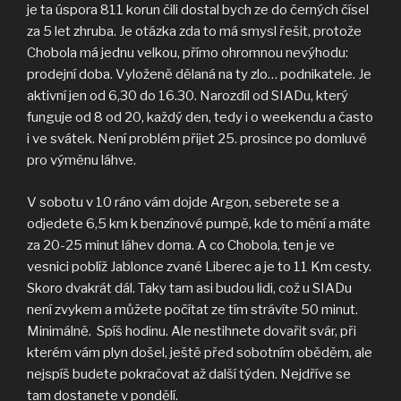
je ta úspora 811 korun čili dostal bych ze do černých čísel
za 5 let zhruba. Je otázka zda to má smysl řešit, protože
Chobola má jednu velkou, přímo ohromnou nevýhodu:
prodejní doba. Vyloženě dělaná na ty zlo… podnikatele. Je
aktivní jen od 6,30 do 16.30. Narozdíl od SIADu, který
funguje od 8 od 20, každý den, tedy i o weekendu a často
i ve svátek. Není problém přijet 25. prosince po domluvě
pro výměnu láhve.
V sobotu v 10 ráno vám dojde Argon, seberete se a
odjedete 6,5 km k benzínové pumpě, kde to mění a máte
za 20-25 minut láhev doma. A co Chobola, ten je ve
vesnici poblíž Jablonce zvané Liberec a je to 11 Km cesty.
Skoro dvakrát dál. Taky tam asi budou lidi, což u SIADu
není zvykem a můžete počítat ze tím strávíte 50 minut.
Minimálně. Spíš hodinu. Ale nestihnete dovařit svár, při
kterém vám plyn došel, ještě před sobotním oběděm, ale
nejspíš budete pokračovat až další týden. Nejdříve se
tam dostanete v pondělí.