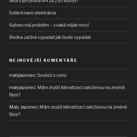
Skoro jen jedna A4 za 250 korun?
Solární nano elektrárna
Subaru má problém – cvaká nějak moc!
Bedna začíná vypadat jak bude vypadat
NEJNOVĚJŠÍ KOMENTÁŘE
malyjaponec
:
Soutež o ceny
malyjaponec
:
Mám zrušit klimatizaci založenou na změně
fáze?
Maly Japonec
:
Mám zrušit klimatizaci založenou na změně
fáze?