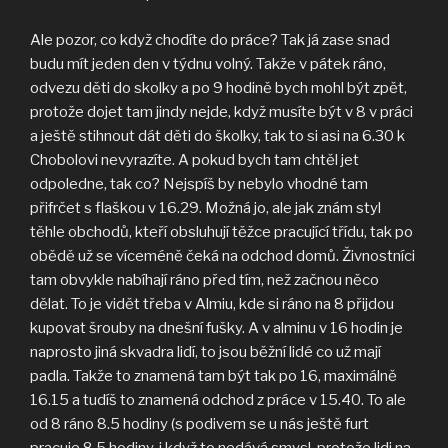
Ale pozor, co když chodíte do práce? Tak já zase snad
budu mít jeden den v týdnu volný. Takže v pátek ráno,
odvezu děti do skolky a po 9 hodině bych mohl být zpět,
protože dojet tam jindy nejde, když musíte být v 8 v práci
a ještě stihnout dát děti do školky, tak to si asi na 6.30 k
Chobolovi nevyrazíte. A pokud bych tam chtěl jet
odpoledne, tak co? Nejspíš by nebylo vhodné tam
přifrčet s flaškou v 16.29. Možná jo, ale jak znám styl
těhle obchodů, kteří obsluhují těžce pracující třídu, tak po
obědě už se víceméně čeká na odchod domů. Živnostníci
tam obvykle nabíhají ráno před tím, než začnou něco
dělat. To je vidět třeba v Almiu, kde si ráno na 8 přijdou
kupovat šrouby na dnešní fušky. A v alminu v 16 hodin je
naprosto jiná skvadra lidí, to jsou běžní lidé co už mají
padla. Takže to znamená tam být tak po 16, maximálně
16.15 a tudíš to znamená odchod z práce v 15.40. To ale
od 8 ráno 8.5 hodiny (s podivem se u nás ještě furt