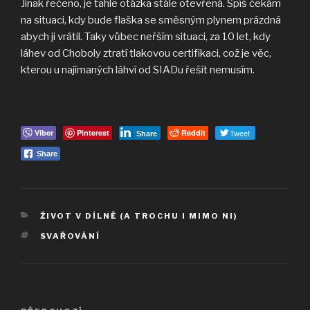
Jinak řečeno, je tahle otázka stále otevřená. Spíš čekám
na situaci, kdy bude flaška se směsným plynem prázdná
abych ji vrátil. Taky vůbec neřším situaci, za 10 let, kdy
láhev od Choboly ztratí tlakovou certifikaci, což je věc,
kterou u najímaných láhví od SIADu řešít nemusím.
Viber
Pinterest
Reddit
Tweet
Share
Share
RUBRIKY
ŽIVOT V DÍLNĚ (A TROCHU I MIMO NI)
ŠTÍTKY
SVAŘOVÁNÍ
Navigace