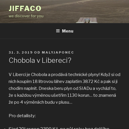
Přejít
JIFFACO
k
we discover for you
obsahu
webu
Menu
PUBLIKOVÁNO
31. 3. 2019
OD
MALYJAPONEC
Chobola v Libereci?
V Liberci je Chobola a prodává technické plyny! Když si od
nich koupím 18 litrovou láhev zaplatím 3872 Kč a pak si ji
chodím naplnit. Dneska beru plyn od SIADu a vychází to,
že s každou výměnou ušetřím 1130 korun… to znamená
že po 4 výměnách budu v plusu…
Pro detailisty: