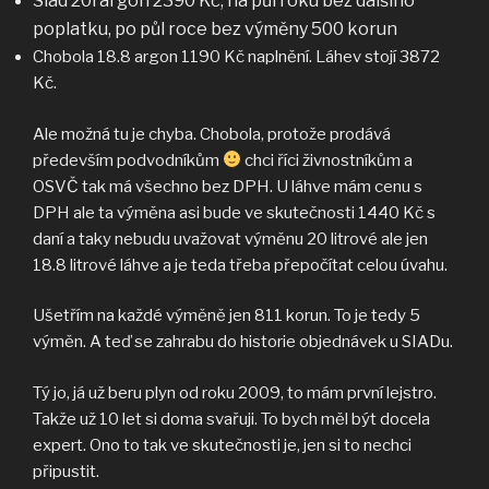
Siad 20l argon 2390 Kč, na půl roku bez dalšího
poplatku, po půl roce bez výměny 500 korun
Chobola 18.8 argon 1190 Kč naplnění. Láhev stojí 3872
Kč.
Ale možná tu je chyba. Chobola, protože prodává
především podvodníkům
chci říci živnostníkům a
OSVČ tak má všechno bez DPH. U láhve mám cenu s
DPH ale ta výměna asi bude ve skutečnosti 1440 Kč s
daní a taky nebudu uvažovat výměnu 20 litrové ale jen
18.8 litrové láhve a je teda třeba přepočítat celou úvahu.
Ušetřím na každé výměně jen 811 korun. To je tedy 5
výměn. A teď se zahrabu do historie objednávek u SIADu.
Tý jo, já už beru plyn od roku 2009, to mám první lejstro.
Takže už 10 let si doma svařuji. To bych měl být docela
expert. Ono to tak ve skutečnosti je, jen si to nechci
připustit.