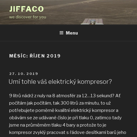
Přejít
JIFFACO
k
we discover for you
obsahu
webu
Menu
MĚSÍC:
ŘÍJEN 2019
PUBLIKOVÁNO
27. 10. 2019
Umí tohle váš elektrický kompresor?
9 litrů nádrž z nuly na 8 atmosfér za 12…13 sekund? Ať
počítám jak počítám, tak 300 litrů za minutu, to už
potřebujete poměrně kvalitní elektrický kompresor a
obávám se ze udávané číslo je při tlaku 0, zatimco tady
jsme na průměrném tlaku 4 bary a protože to je
kompresor zvyklý pracovat s řádove desítkami barů jeho