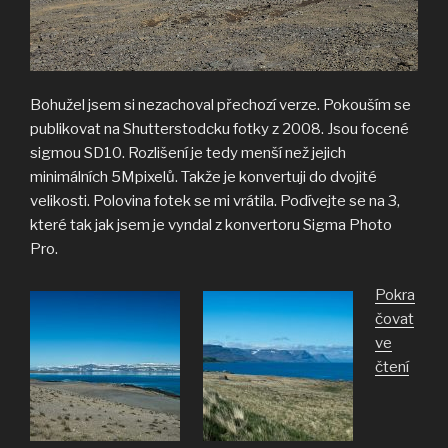
Bohužel jsem si nezachoval přechozí verze. Pokouším se
publikovat na Shutterstodcku fotky z 2008. Jsou focené
sigmou SD10. Rozlišení je tedy menší než jejich
minimálních 5Mpixelů. Takže je konvertuji do dvojité
velikosti. Polovina fotek se mi vrátila. Podívejte se na 3,
které tak jak jsem je vyndal z konvertoru Sigma Photo
Pro.
Pokra
čovat
ve
„Nes
čtení
se
necha
rozhá