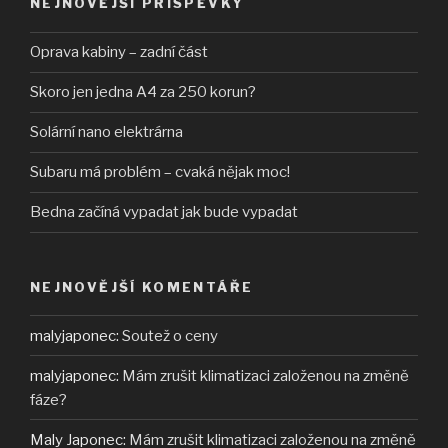
NEJNOVĚJŠÍ PŘÍSPĚVKY
Oprava kabiny – zadní část
Skoro jen jedna A4 za 250 korun?
Solární nano elektrárna
Subaru má problém – cvaká nějak moc!
Bedna začíná vypadat jak bude vypadat
NEJNOVĚJŠÍ KOMENTÁŘE
malyjaponec
:
Soutež o ceny
malyjaponec
:
Mám zrušit klimatizaci založenou na změně
fáze?
Maly Japonec
:
Mám zrušit klimatizaci založenou na změně