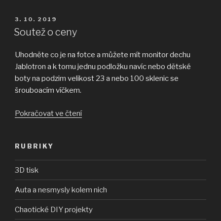
PUBLIKOVÁNO
3. 10. 2019
Soutež o ceny
Uhodněte co je na fotce a můžete mít monitor dechu
Jablotron a k tomu jednu podložku navíc nebo dětské
boty na podzim velikost 23 a nebo 100 sklenic se
šrouboacím víčkem.
„Soutež
Pokračovat ve čtení
o
ceny“
RUBRIKY
3D tisk
Auta a nesmysly kolem nich
Chaotické DIY projekty