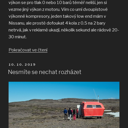
výkon se pro tlak 0 nebo 10 barů téměř neliší, jen si
vezme jiný výkon z motoru. Vím co umí dvoupístové
výkonné kompresory, jeden takový low end mám v
Nissanu, ale prostě dofoukat 4 kola z 0.5 na 2 bary
netrvá, jak v reklamě ukazjí, několik sekund ale rádově 20-
30 minut.
„Umí
Pokračovat ve čtení
tohle
váš
PUBLIKOVÁNO
10. 10. 2019
elektrický
Nesmíte se nechat rozházet
kompresor?“