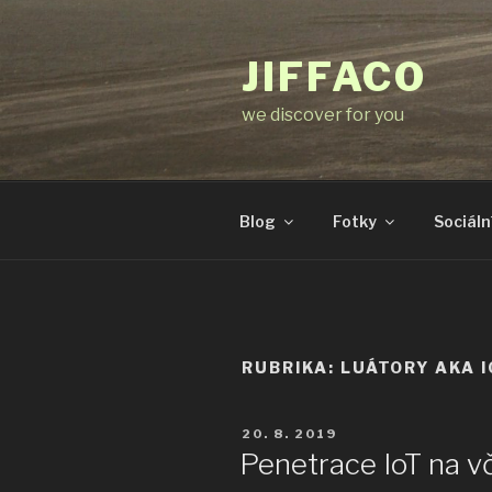
Přejít
k
JIFFACO
obsahu
webu
we discover for you
Blog
Fotky
Sociální
RUBRIKA:
LUÁTORY AKA I
PUBLIKOVÁNO
20. 8. 2019
Penetrace IoT na v