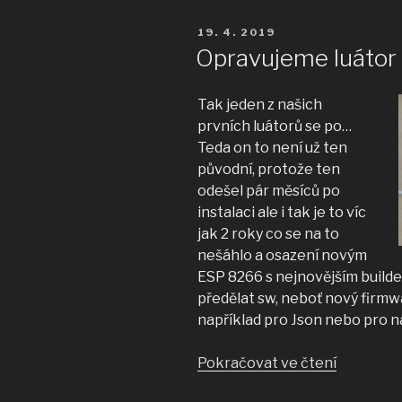
včelnici
PUBLIKOVÁNO
19. 4. 2019
dosáhne
Opravujeme luátor
brzo
maxima“
Tak jeden z našich
prvních luátorů se po…
Teda on to není už ten
původní, protože ten
odešel pár měsíců po
instalaci ale i tak je to víc
jak 2 roky co se na to
nešáhlo a osazení novým
ESP 8266 s nejnovějším buil
předělat sw, neboť nový firmw
například pro Json nebo pro na
„Opravuj
Pokračovat ve čtení
luátor“