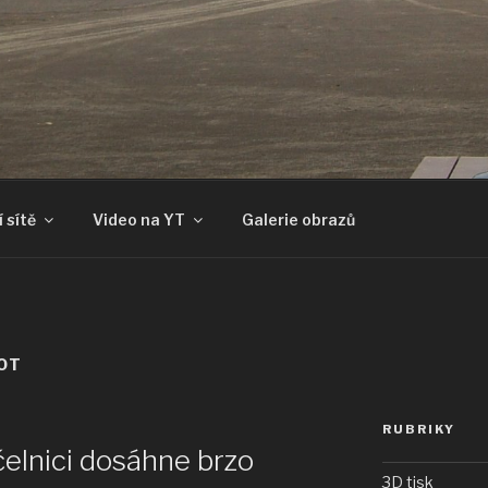
 sítě
Video na YT
Galerie obrazů
OT
RUBRIKY
čelnici dosáhne brzo
3D tisk