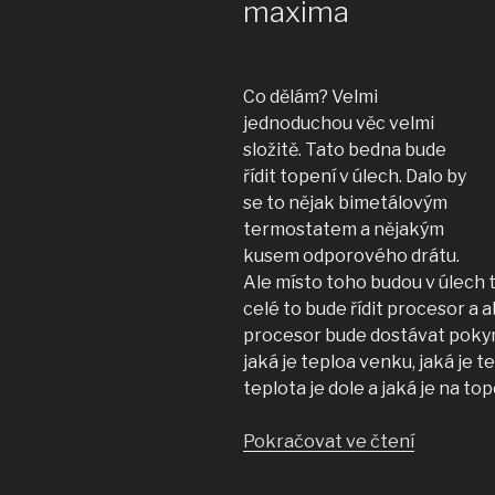
maxima
Co dělám? Velmi
jednoduchou věc velmi
složitě. Tato bedna bude
řídit topení v úlech. Dalo by
se to nějak bimetálovým
termostatem a nějakým
kusem odporového drátu.
Ale místo toho budou v úlech 
celé to bude řídit procesor a 
procesor bude dostávat pokyn
jaká je teploa venku, jaká je t
teplota je dole a jaká je na top
„Penetra
Pokračovat ve čtení
IoT
na