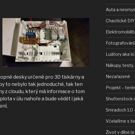
Auta a nesmys
Chaotické DIY
Elektromobilit
Fotografování,
Luátory aka Io
Nákupy, testy,
Nezařazené
topné desky určené pro 3D tiskárny a
aby to nebylo tak jednoduché, tak ten
Projekt – teré
y z cloudu, který má informace o tom
eplota v úlu nahoře a bude vědět i jaká
Shutterstock 
ení.
Smraďoch 1.0 –
ce
Včelaříme s t
Život v dílně (a