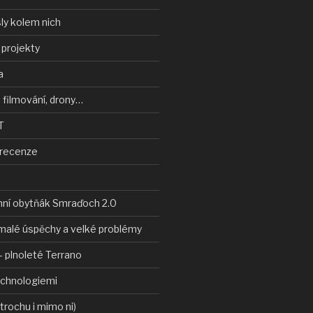
ly kolem nich
 projekty
a
 filmování, drony…
T
 recenze
nní obytňák Smraďoch 2.0
malé úspěchy a velké problémy
 plnoleté Terrano
echnologiemi
 trochu i mimo ni)