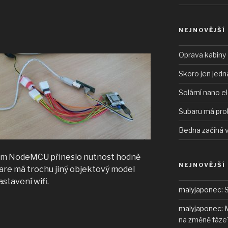
NEJNOVĚJŠÍ
Oprava kabiny 
Skoro jen jedn
Solární nano e
Subaru má pro
Bedna začíná 
dem NodeMCU přineslo nutnost hodně
NEJNOVĚJŠÍ
are má trochu jiný objektový model
stavení wifi.
malyjaponec
:
S
eme
malyjaponec
:
M
na změně fáze