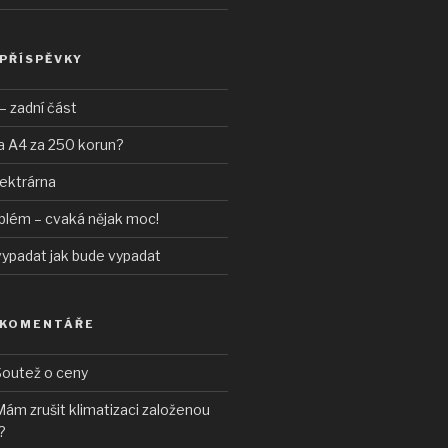
 PŘÍSPĚVKY
– zadní část
a A4 za 250 korun?
lektrárna
blém – cvaká nějak moc!
vypadat jak bude vypadat
 KOMENTÁŘE
outež o ceny
ám zrušit klimatizaci založenou
?