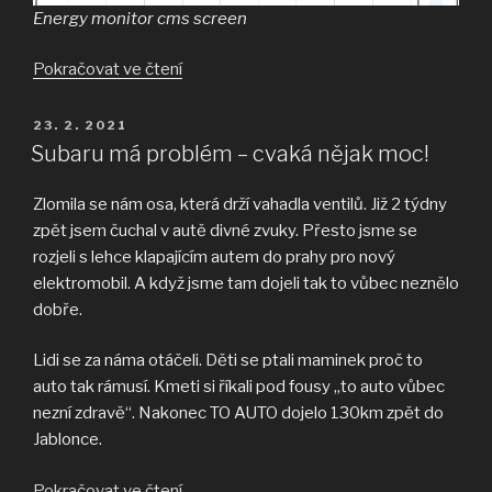
Energy monitor cms screen
„Solární
Pokračovat ve čtení
nano
elektrárna“
PUBLIKOVÁNO
23. 2. 2021
Subaru má problém – cvaká nějak moc!
Zlomila se nám osa, která drží vahadla ventilů. Již 2 týdny
zpět jsem čuchal v autě divné zvuky. Přesto jsme se
rozjeli s lehce klapajícím autem do prahy pro nový
elektromobil. A když jsme tam dojeli tak to vůbec neznělo
dobře.
Lidi se za náma otáčeli. Děti se ptali maminek proč to
auto tak rámusí. Kmeti si říkali pod fousy „to auto vůbec
nezní zdravě“. Nakonec TO AUTO dojelo 130km zpět do
Jablonce.
„Subaru
Pokračovat ve čtení