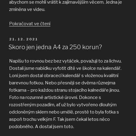
abychom se mohli vrátit k zajímavějším věcem. Jedna je
zmíněna ve videu.
„Oprava
Pokračovat ve čtení
kabiny
–
PUBLIKOVÁNO
21. 12. 2021
zadní
Skoro jen jedna A4 za 250 korun?
část“
Napíšu to rovnou bez bez vytáček, považuji to za lichvu.
Dostali jsme nabídku vyfotit dítě ve školce na kalendář.
Loni jsem dostal obracecí kalendář s vloženou kvalitní
barevnou fotkou. Nebo přesněji se dvěma různejma
fotkama – pro každou stranu stojacího kalnedáře jinou.
Foto na rozumné artistické úrovni. Dokonce s
rozostřeným pozadím, ať už bylo vytvořeno dlouhým
odcloněným sklem nebo umělě, prostě to byla fotka s
aspoň trochu velkým F. Tak jsem čekal letos něco
podobného. A dostal jsem toto.