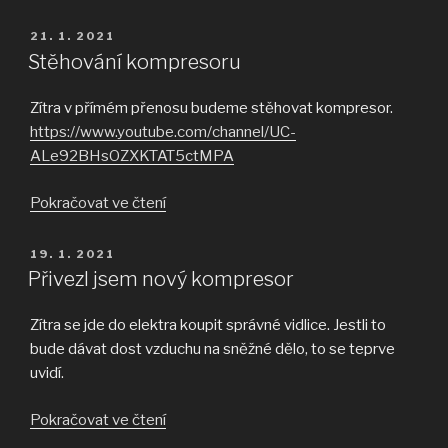
Office“
PUBLIKOVÁNO
21. 1. 2021
Stĕhování kompresoru
Zítra v přímém přenosu budeme stěhovat kompresor.
https://www.youtube.com/channel/UC-
ALe92BHsOZXKTAT5ctMPA
„Stĕhování
Pokračovat ve čtení
kompresoru“
PUBLIKOVÁNO
19. 1. 2021
Přivezl jsem nový kompresor
Zítra se jde do elektra koupit správné vidlice. Jestli to
bude dávat dost vzduchu na sněžné dělo, to se teprve
uvidí.
„Přivezl
Pokračovat ve čtení
jsem