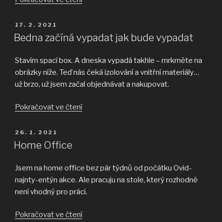
má
problém
PUBLIKOVÁNO
17. 2. 2021
–
Bedna začíná vypadat jak bude vypadat
cvaká
nějak
Stavím spací box. A dneska vypadá takhle – mrkrněte na
moc!“
obrázky níže. Teď nás čeká izolování a vnitřní materiály…
už brzo, už jsem začal objednávat a nakupovat.
„Bedna
Pokračovat ve čtení
začíná
vypadat
PUBLIKOVÁNO
26. 1. 2021
jak
Home Office
bude
vypadat“
Jsem na home office bez pár týdnů od počátku Ovid-
najnty-entýn akce. Ale pracuju na stole, který rozhodně
není vhodný pro práci.
„Home
Pokračovat ve čtení