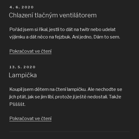
nový
PUBLIKOVÁNO
4. 6. 2020
kompresor“
Chlazení tlačným ventilátorem
Pořád jsem si říkal, jestli to dát na twitr nebo udelat
výjimku a dát něco na fejzbuk. Ani jedno, Dám to sem.
„Chlazení
Pokračovat ve čtení
tlačným
ventilátorem“
PUBLIKOVÁNO
13. 5. 2020
Lampička
Koupil jsem dětem na čtení lampičku. Ale nechodte se
jich ptát, jak se jim líbí, protože ji ještě nedostali. Takže
Pššššt.
„Lampička“
Pokračovat ve čtení