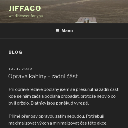
Přejít
JIFFACO
k
we discover for you
obsahu
webu
Menu
BLOG
PUBLIKOVÁNO
13. 1. 2022
Oprava kabiny – zadní část
Při opravě rezavé podlahy jsem se přesunul na zadní část,
kde se nám začala podlaha propadat, protože nebylo co
by ji drželo. Blatníky jsou poněkud vyrezlé.
Přímé přenosy opravdu zatím nebudou. Potřebuji
maximalizovat výkon a minimalizovat čas této akce,