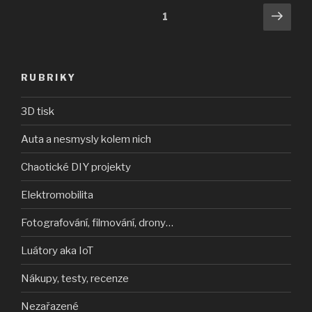
Stránkování
Další
Stránka:
1
strá
příspěvků
RUBRIKY
3D tisk
Auta a nesmysly kolem nich
Chaotické DIY projekty
Elektromobilita
Fotografování, filmování, drony…
Luátory aka IoT
Nákupy, testy, recenze
Nezařazené