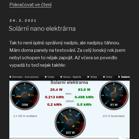
„Skoro
Pokračovat ve čtení
jen
jedna
PUBLIKOVÁNO
24. 2. 2021
A4
Solární nano elektrárna
za
250
Tak to není úplně spráívný nadpis, ale nadpisy táhnou.
korun?“
Mám doma panely na testování. Za celý lonský rok jsem
nebyl schopen to nějak zapojit. Až včera se povedlo
vypadá to teď nejak takhle: