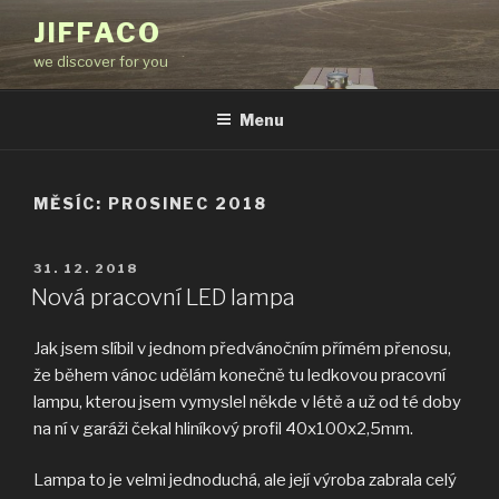
Přejít
JIFFACO
k
we discover for you
obsahu
webu
Menu
MĚSÍC:
PROSINEC 2018
PUBLIKOVÁNO
31. 12. 2018
Nová pracovní LED lampa
Jak jsem slíbil v jednom předvánočním přímém přenosu,
že během vánoc udělám konečně tu ledkovou pracovní
lampu, kterou jsem vymyslel někde v létě a už od té doby
na ní v garáži čekal hliníkový profil 40x100x2,5mm.
Lampa to je velmi jednoduchá, ale její výroba zabrala celý