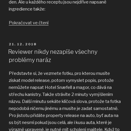
den. Ale u každého receptu jsou nejdříve napsané
ingredience takže:
„Nová
Pokračovat ve čtení
pracovní
LED
lampa“
PUBLIKOVÁNO
21. 12. 2018
Reviewer nikdy nezapíše všechny
problémy naráz
Představte si, že vezmete fotku, pro kterou musíte
získat model release, potom vymyslet popis, protože
nemůžete napsat Hotel Snæfell a magor, co dává na
střechu kanistry. Takže strávíte 2 minuty vymýšlením
názvu. Další minutu sekáte klíčová slova, protože ta fotka
nepodobá ničemu jinému a musíte je zadat samostatně.
Pro jistotu přidáte property release na auto, byť auta na
ss být nesmí pokud jsou celá, ale i kusu auta, které je
výrazně upravené, je nutné mít scholení majitele. Když to