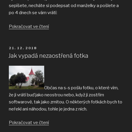
sepíšete, necháte si podepsat od manželky a pošlete a
po 4 dnech se vám vrátí:
„Reviewer
Pokračovat ve čtení
nikdy
nezapíše
všechny
PUBLIKOVÁNO
21. 12. 2018
problémy
Jak vypadá nezaostřená fotka
naráz“
Občas na s-s pošlu fotku, o které vím,
že ji vrátí buď jako neostrou nebo, když ji zostřím
softwarově, tak jako zrnitou. O některých fotkách bych to
neřekl ani náhodou, tohle je jedna z nich.
„Jak
Pokračovat ve čtení
vypadá