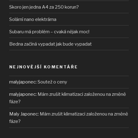
Skoro jen jedna A4 za 250 korun?
Solární nano elektrárna
Subaru má problém – cvaká nějak moc!
Bedna začíná vypadat jak bude vypadat
NEJNOVĚJŠÍ KOMENTÁŘE
malyjaponec
:
Soutež o ceny
malyjaponec
:
Mám zrušit klimatizaci založenou na změně
fáze?
Maly Japonec
:
Mám zrušit klimatizaci založenou na změně
fáze?