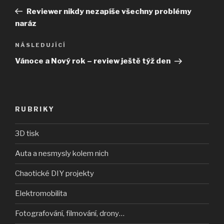
pro
příspěvek
Reviewer nikdy nezapíše všechny problémy
příspěvek
naráz
Následující
NÁSLEDUJÍCÍ
příspěvek
Vánoce a Nový rok – review ještě týž den
RUBRIKY
3D tisk
Auta a nesmysly kolem nich
Chaotické DIY projekty
Elektromobilita
Fotografování, filmování, drony…