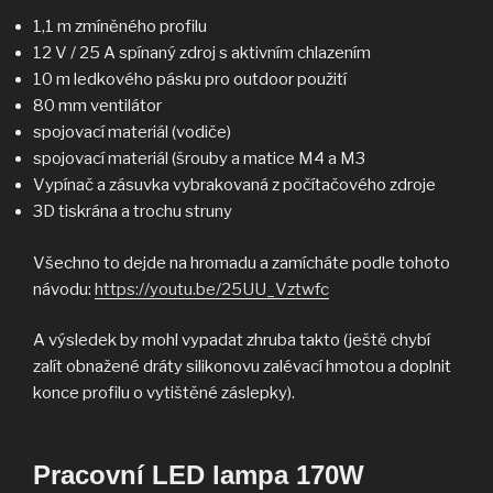
1,1 m zmíněného profilu
12 V / 25 A spínaný zdroj s aktivním chlazením
10 m ledkového pásku pro outdoor použití
80 mm ventilátor
spojovací materiál (vodiče)
spojovací materiál (šrouby a matice M4 a M3
Vypínač a zásuvka vybrakovaná z počítačového zdroje
3D tiskrána a trochu struny
Všechno to dejde na hromadu a zamícháte podle tohoto
návodu:
https://youtu.be/25UU_Vztwfc
A výsledek by mohl vypadat zhruba takto (ještě chybí
zalít obnažené dráty silikonovu zalévací hmotou a doplnit
konce profilu o vytištěné záslepky).
Pracovní LED lampa 170W