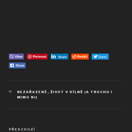
Viber
Pinterest
Reddit
Tweet
Share
Share
RUBRIKY
NEZAŘAZENÉ
,
ŽIVOT V DÍLNĚ (A TROCHU I
MIMO NI)
Navigace
Předchozí
PŘEDCHOZÍ