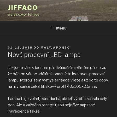
Přejít
JIFFACO
k
we discover for you
obsahu
webu
Menu
PUBLIKOVÁNO
31. 12. 2018
OD
MALYJAPONEC
Nová pracovní LED lampa
Jak jsem slíbil v jednom předvánočním přímém přenosu,
že během vánoc udělám konečně tu ledkovou pracovní
lampu, kterou jsem vymyslel někde v létě a už od té doby
na ní v garáži čekal hliníkový profil 40x100x2,5mm.
Lampa to je velmi jednoduchá, ale její výroba zabrala celý
den. Ale u každého receptu jsou nejdříve napsané
ingredience takže: