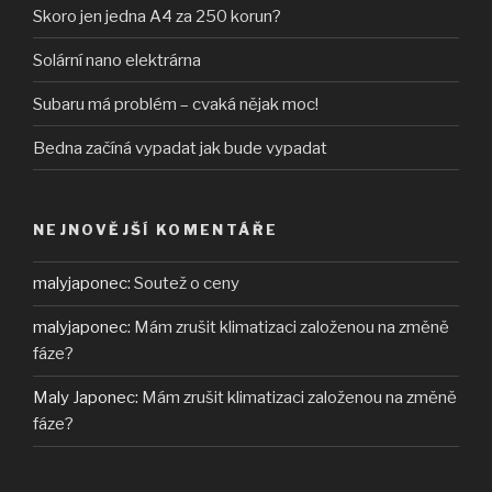
Skoro jen jedna A4 za 250 korun?
Solární nano elektrárna
Subaru má problém – cvaká nějak moc!
Bedna začíná vypadat jak bude vypadat
NEJNOVĚJŠÍ KOMENTÁŘE
malyjaponec
:
Soutež o ceny
malyjaponec
:
Mám zrušit klimatizaci založenou na změně
fáze?
Maly Japonec
:
Mám zrušit klimatizaci založenou na změně
fáze?