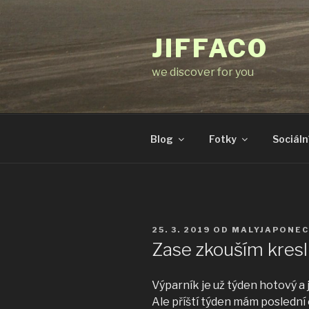
Přejít
k
JIFFACO
obsahu
webu
we discover for you
Blog
Fotky
Sociální
PUBLIKOVÁNO
25. 3. 2019
OD
MALYJAPONEC
Zase zkouším kresl
Výparník je už týden hotový a 
Ale příští týden mám poslední 