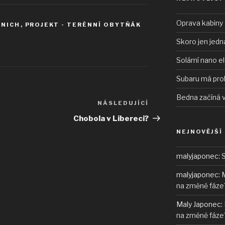
Oprava kabiny 
 NICH
,
PROJEKT - TERÉNNÍ OBYTŇÁK
Skoro jen jedn
Solární nano e
Subaru má pro
Bedna začíná 
NÁSLEDUJÍCÍ
Následující
příspěvek
Chobola v Libereci?
NEJNOVĚJŠÍ
malyjaponec
:
S
malyjaponec
:
M
na změně fáze
Maly Japonec
:
na změně fáze