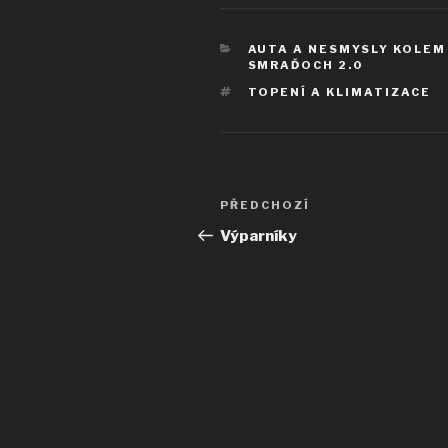
RUBRIKY
AUTA A NESMYSLY KOLEM
SMRAĎOCH 2.0
ŠTÍTKY
TOPENÍ A KLIMATIZACE
Navigace
Předchozí
PŘEDCHOZÍ
pro
příspěvek
Výparníky
příspěvek