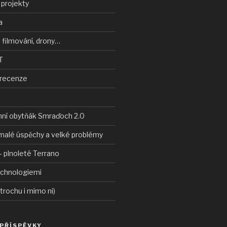
 projekty
a
 filmování, drony…
T
 recenze
nní obytňák Smraďoch 2.0
malé úspěchy a velké problémy
 plnoleté Terrano
echnologiemi
 trochu i mimo ni)
 PŘÍSPĚVKY