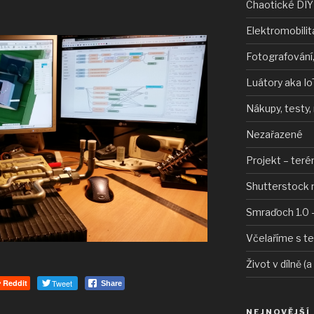
Chaotické DIY
Elektromobilit
Fotografování,
Luátory aka Io
Nákupy, testy,
Nezařazené
Projekt – teré
Shutterstock 
Smraďoch 1.0 –
Včelaříme s t
Život v dílně (a
Reddit
Tweet
Share
NEJNOVĚJŠÍ