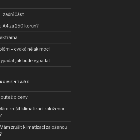
– zadní část
a A4 za 250 korun?
lektrárna
blém – cvaká nějak moc!
vypadat jak bude vypadat
 KOMENTÁŘE
outež o ceny
ám zrušit klimatizaci založenou
?
Mám zrušit klimatizaci založenou
?