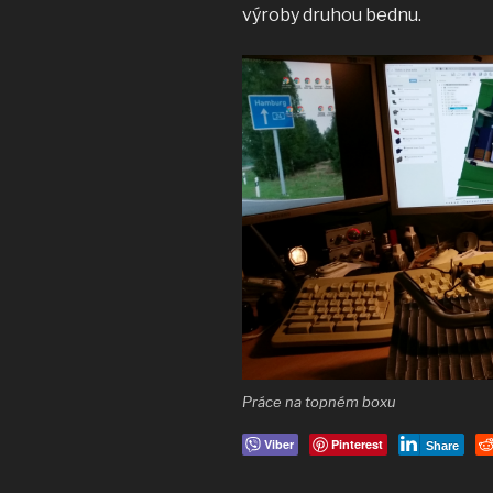
výroby druhou bednu.
Práce na topném boxu
Viber
Pinterest
Share