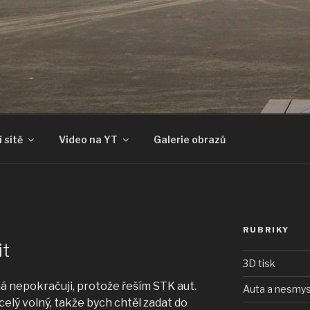
 sítě
Video na YT
Galerie obrazů
RUBRIKY
it
3D tisk
já nepokračuji, protože řeším STK aut.
Auta a nesmys
celý volný, takže bych chtěl zadat do