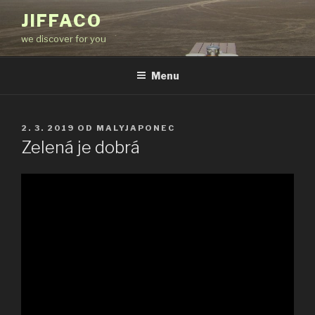
Přejít
JIFFACO
k
we discover for you
obsahu
webu
Menu
PUBLIKOVÁNO
2. 3. 2019
OD
MALYJAPONEC
Zelená je dobrá