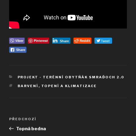
Viber
Pinterest
Reddit
Tweet
Share
Share
RUBRIKY
PROJEKT - TERÉNNÍ OBYTŇÁK SMRAĎOCH 2.0
ŠTÍTKY
BARVENÍ
,
TOPENÍ A KLIMATIZACE
Navigace
Předchozí
PŘEDCHOZÍ
pro
příspěvek
Topná bedna
příspěvek