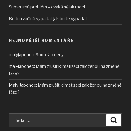
Subaru má problém – cvaká nějak moc!
Bedna začíná vypadat jak bude vypadat
NEJNOVĚJŠÍ KOMENTÁŘE
malyjaponec
:
Soutež o ceny
malyjaponec
:
Mám zrušit klimatizaci založenou na změně
fáze?
Maly Japonec
:
Mám zrušit klimatizaci založenou na změně
fáze?
Hledat:
Hledán