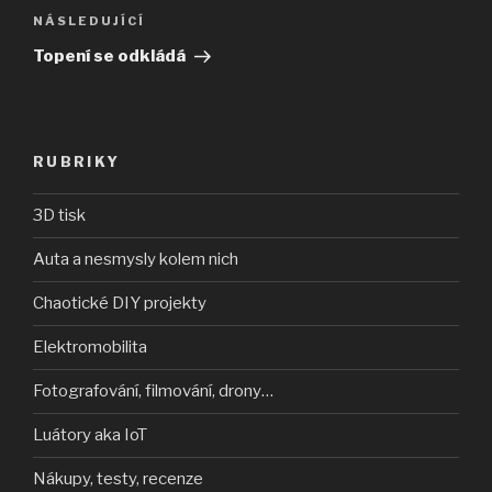
Následující
NÁSLEDUJÍCÍ
příspěvek
Topení se odkládá
RUBRIKY
3D tisk
Auta a nesmysly kolem nich
Chaotické DIY projekty
Elektromobilita
Fotografování, filmování, drony…
Luátory aka IoT
Nákupy, testy, recenze