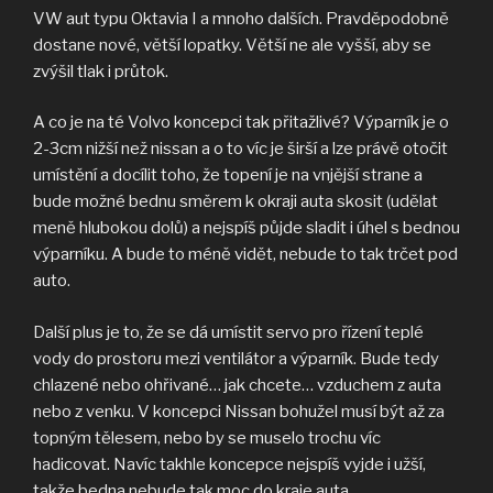
VW aut typu Oktavia I a mnoho dalších. Pravděpodobně
dostane nové, větší lopatky. Větší ne ale vyšší, aby se
zvýšil tlak i průtok.
A co je na té Volvo koncepci tak přitažlivé? Výparník je o
2-3cm nižší než nissan a o to víc je širší a lze právě otočit
umístění a docílit toho, že topení je na vnjější strane a
bude možné bednu směrem k okraji auta skosit (udělat
meně hlubokou dolů) a nejspíš půjde sladit i úhel s bednou
výparníku. A bude to méně vidět, nebude to tak trčet pod
auto.
Další plus je to, že se dá umístit servo pro řízení teplé
vody do prostoru mezi ventilátor a výparník. Bude tedy
chlazené nebo ohřivané… jak chcete… vzduchem z auta
nebo z venku. V koncepci Nissan bohužel musí být až za
topným tělesem, nebo by se muselo trochu víc
hadicovat. Navíc takhle koncepce nejspíš vyjde i užší,
takže bedna nebude tak moc do kraje auta.