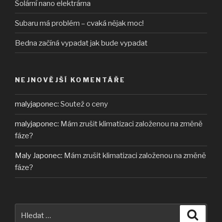
Solární nano elektrárna
Subaru má problém – cvaká nějak moc!
Bedna začíná vypadat jak bude vypadat
NEJNOVĚJŠÍ KOMENTÁŘE
malyjaponec
:
Soutež o ceny
malyjaponec
:
Mám zrušit klimatizaci založenou na změně
fáze?
Maly Japonec
:
Mám zrušit klimatizaci založenou na změně
fáze?
Hledat:
Hledán