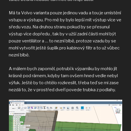
Má ta Volvo varianta pouze jedinou vadu a tou je umístění
vstupu a výstupu. Pro mě by bylo lepší mít výstup více ve
sředu vozu. Na druhou stranu pokud by se přesunul
výstup více dopředu , tak by v užší zadní části mohl být
pouze ventilátor a … to nezní blbě, protoze vzadu by se
mohl vytvořit ještě šuplík pro kabinový filtr a to už vůbec
nezní blbě.
A málem bych zapoměl, potrubí k výparníku by mohlo jít
krásně pod rámem, kdyby tam ovšem hned vedle nebyl
výfuk. Ještě by to chtělo rozkreslit, třeba teď se mi zase
nezdá to, že v prostřed dveří povede trubka z podlahy.