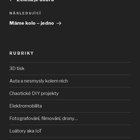
příspěvek
Následující
NÁSLEDUJÍCÍ
příspěvek
Máme kolo – jedno
RUBRIKY
3D tisk
Auta a nesmysly kolem nich
Chaotické DIY projekty
Elektromobilita
Fotografování, filmování, drony…
Luátory aka IoT