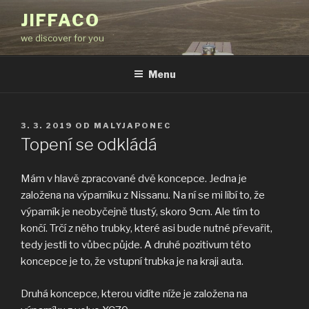
Přejít
JIFFACO
k
we discover for you
obsahu
webu
Menu
PUBLIKOVÁNO
3. 3. 2019
OD
MALYJAPONEC
Topení se odkládá
Mám v hlavě zpracované dvě koncepce. Jedna je
založena na výparníku z Nissanu. Na ní se mi líbí to, že
výparník je neobyčejně tlustý, skoro 9cm. Ale tím to
končí. Trčí z něho trubky, které asi bude nutné převařit,
tedy jestli to vůbec půjde. A druhé pozitivum této
koncepce je to, že vstupní trubka je na kraji auta.
Druhá koncepce, kterou vidíte níže je založena na