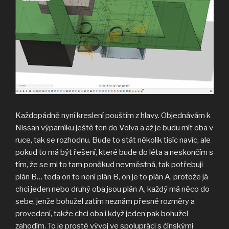
Každopádně nyní kreslení pouštím z hlavy. Objednávám k
Nissan výparníku ještě ten do Volva a až je budu mít oba v
ruce, tak se rozhodnu. Bude to stát několik tisíc navíc, ale
pokud to má být řešení, které bude do léta a neskončím s
tím, že se mi to tam poněkud nevměstná, tak potřebuji
plán B… teda on to není plán B, on je to plán A, protože já
chci jeden nebo druhý oba jsou plán A, každý má něco do
sebe, jenže bohužel zatím neznám přesné rozměry a
provedení, takže chci oba i když jeden pak bohužel
zahodím. To je prostě vývoj ve spolupráci s čínskými