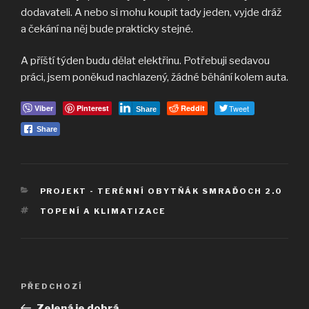
dodavateli. A nebo si mohu koupit tady jeden, vyjde dráž
a čekání na něj bude prakticky stejné.
A příští týden budu dělat elektřinu. Potřebuji sedavou
práci, jsem poněkud nachlazený, žádné běhání kolem auta.
Viber
Pinterest
Reddit
Tweet
Share
Share
RUBRIKY
PROJEKT - TERÉNNÍ OBYTŇÁK SMRAĎOCH 2.0
ŠTÍTKY
TOPENÍ A KLIMATIZACE
Navigace
Předchozí
PŘEDCHOZÍ
pro
příspěvek
Zelená je dobrá