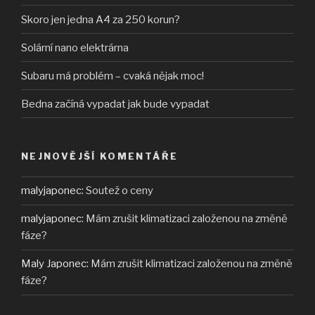
Skoro jen jedna A4 za 250 korun?
Solární nano elektrárna
Subaru má problém – cvaká nějak moc!
Bedna začíná vypadat jak bude vypadat
NEJNOVĚJŠÍ KOMENTÁŘE
malyjaponec
:
Soutež o ceny
malyjaponec
:
Mám zrušit klimatizaci založenou na změně
fáze?
Maly Japonec
:
Mám zrušit klimatizaci založenou na změně
fáze?