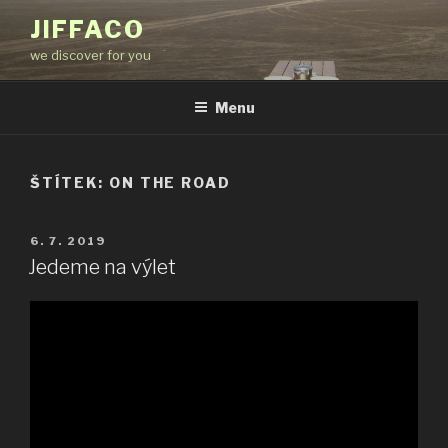
Přejít
JIFFACO
k
we discover for you
obsahu
webu
Menu
ŠTÍTEK:
ON THE ROAD
PUBLIKOVÁNO
6. 7. 2019
Jedeme na výlet