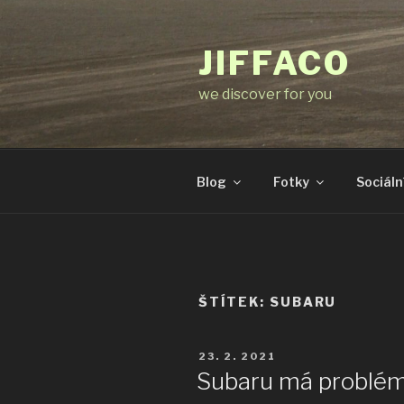
Přejít
k
JIFFACO
obsahu
webu
we discover for you
Blog
Fotky
Sociální
ŠTÍTEK:
SUBARU
PUBLIKOVÁNO
23. 2. 2021
Subaru má problém