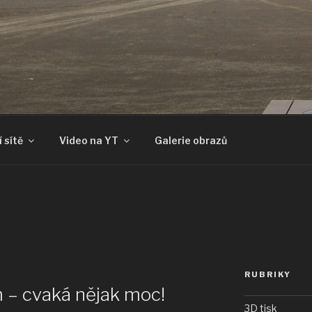
 sítě
Video na YT
Galerie obrazů
RUBRIKY
 – cvaká nějak moc!
3D tisk