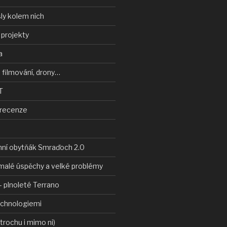
ly kolem nich
 projekty
a
 filmování, drony…
T
 recenze
nní obytňák Smraďoch 2.0
malé úspěchy a velké problémy
 plnoleté Terrano
echnologiemi
 trochu i mimo ni)