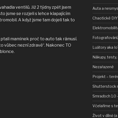
vahadla ventilů. Již 2 týdny zpět jsem
Auta a nesmys
to jsme se rozjeli s lehce klapajícím
Chaotické DIY
romobil. A když jsme tam dojeli tak to
Elektromobilit
Fotografování,
e ptali maminek proč to auto tak rámusí.
auto vůbec nezní zdravě“. Nakonec TO
Luátory aka Io
blonce.
Nákupy, testy,
Nezařazené
Projekt – teré
Shutterstock 
Smraďoch 1.0 –
Včelaříme s t
Život v dílně (a