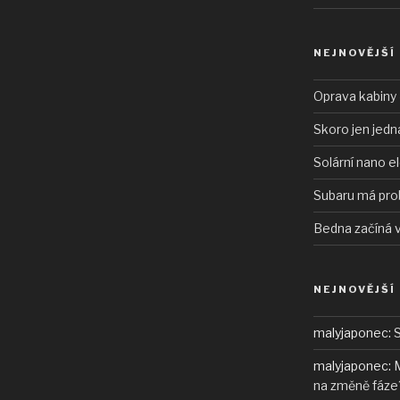
NEJNOVĚJŠÍ
Oprava kabiny 
Skoro jen jedn
Solární nano e
Subaru má pro
Bedna začíná 
NEJNOVĚJŠÍ
malyjaponec
:
S
malyjaponec
:
M
na změně fáze