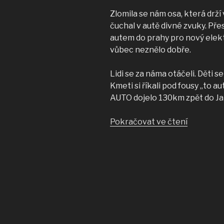
Zlomila se nám osa, která drží 
čuchal v autě divné zvuky. Přes
autem do prahy pro nový elekt
vůbec neznělo dobře.
Lidi se za náma otáčeli. Děti s
Kmeti si říkali pod fousy „to 
AUTO dojelo 130km zpět do Ja
„Subaru
Pokračovat ve čtení
má
problém
–
cvaká
nějak
moc!“