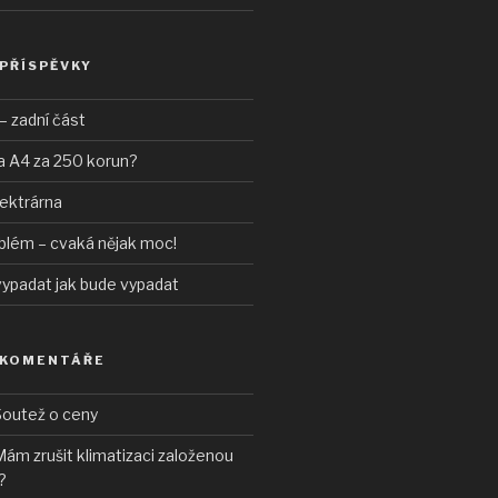
 PŘÍSPĚVKY
– zadní část
a A4 za 250 korun?
lektrárna
blém – cvaká nějak moc!
vypadat jak bude vypadat
 KOMENTÁŘE
outež o ceny
ám zrušit klimatizaci založenou
?