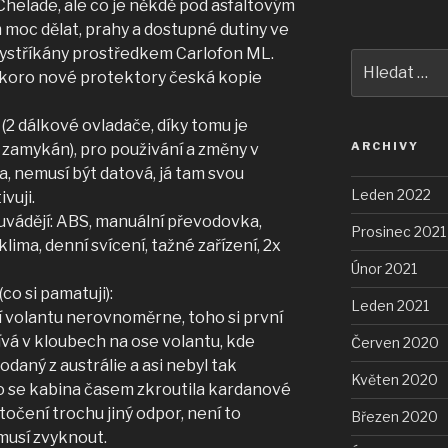
helade, ale co je někdě pod asfaltovým
 moc dělat, prahy a dostupné dutiny ve
 vystříkány prostředkem Carlofon ML.
Hledat:
í skoro nové protektory česká kopie
2 dálkové ovladače, díky tomu je
ARCHIVY
 zamykán), pro použivání a změny v
a, nemusí být datová, já tam svou
Leden 2022
ivuji.
 uvádějí: ABS, manuální převodovka,
Prosinec 2021
lima, denní svícení, tažné zařízení, 2x
Únor 2021
co si pamatuji):
Leden 2021
í volantu nerovnoměrne, toho si první
ívá v kloubech na ose volantu, kde
Červen 2020
odaný z austrálie a asi nebyl tak
Květen 2020
ebo se kabina časem zkroutila kardanové
očení trochu jiný odpor, není to
Březen 2020
musí zvyknout.