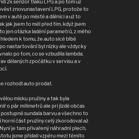
ili 2x senzor tlaku LPG a po tom už
rovést znovunastavení LPG, protože to
m v autě po městě a dálnici a už to
k jak jsem to měl před tím, když jsem
e to jen otázka ladění parametrů, z mého
hledem k tomu, že auto sicě blbě
po nastartování byl nízky ale vždycky
nalo po tom, co se vzbudila lambda.
av dělaných zpočátku v servisu a v
cí.
se rozhodl auto prodat.
vělou misku pružiny a tak byla
ř o pár milimetrů ale pri jízdě občas
ch postupně sundala barvu a všechno to
í horní část pružíny celý zkorodoval až
 Nyní je tam přivařený náhradní plech,
istotu jsme přidali vzpěru mezi těmito