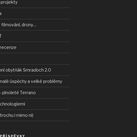
 projekty
a
 filmování, drony…
T
 recenze
nní obytňák Smraďoch 2.0
malé úspěchy a velké problémy
 plnoleté Terrano
echnologiemi
 trochu i mimo ni)
 PŘÍSPĚVKY