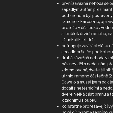
první závažná nehoda se od
zapadlým autům přes mantil
pod sněhem byl postavený na
rameno z karoserie, oprava
protože v důsledku zvednut
silenblok držící rameho, na
již několik let drží
nefunguje zavírání víčka n
sedadlem řidiče pod koberc
druhá závažná nehoda vznik
nás neviděl a nedal nám pře
zdemolovaná, dveře šli blbě
utrhlo rameno částečně (2 š
Cawelo a musel jsem pak je
dodali s netěsnicími a nedo
dveře, velká část prahu a t
k zadnímu sloupku.
konstatně prorezavějící výf
nové díly kromě zadního kus