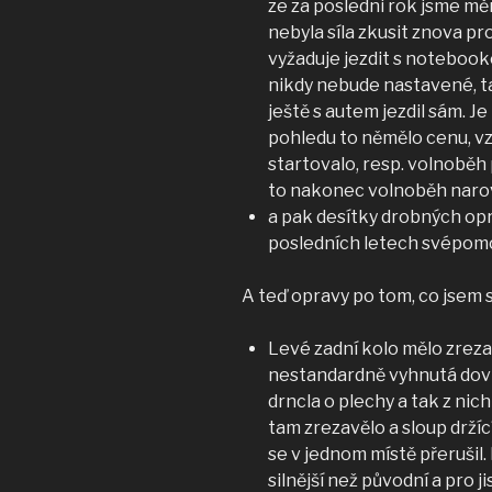
ze za posledni rok jsme měn
nebyla síla zkusit znova p
vyžaduje jezdit s notebooke
nikdy nebude nastavené, ta
ještě s autem jezdil sám. J
pohledu to němělo cenu, vz
startovalo, resp. volnoběh 
to nakonec volnoběh narov
a pak desítky drobných opr
posledních letech svépomo
A teď opravy po tom, co jsem 
Levé zadní kolo mělo zreza
nestandardně vyhnutá dovni
drncla o plechy a tak z ni
tam zrezavělo a sloup držíc
se v jednom místě přerušil.
silnější než původní a pro j