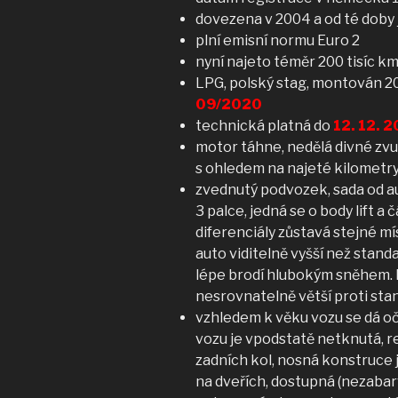
dovezena v 2004 a od té doby
plní emisní normu Euro 2
nyní najeto téměr 200 tisíc km
LPG, polský stag, montován 2
09/2020
technická platná do
12. 12. 
motor táhne, nedělá divné zv
s ohledem na najeté kilometry
zvednutý podvozek, sada od au
3 palce, jedná se o body lift 
diferenciály zůstavá stejné mí
auto viditelně vyšší než standa
lépe brodí hlubokým sněhem. 
nesrovnatelně větší proti sta
vzhledem k věku vozu se dá oč
vozu je vpodstatě netknutá, r
zadních kol, nosná konstruce 
na dveřích, dostupná (nezabar