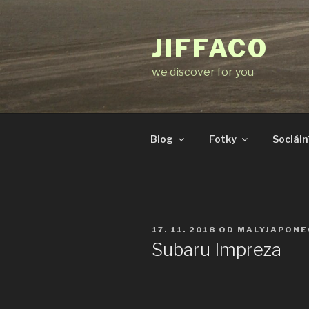
Přejít
k
JIFFACO
obsahu
webu
we discover for you
Blog
Fotky
Sociální
PUBLIKOVÁNO
17. 11. 2018
OD
MALYJAPONE
Subaru Impreza