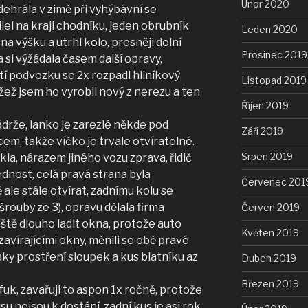
Únor 2020
ehrála v zimě při vyhýbávní se
el na kraji chodníku, jeden obrubník
Leden 2020
 výšku a utrhl kolo, presněji dolní
Prosinec 2019
 si výžádala časem další opravy,
í podvozku se 2x rozpadl hliníkový
Listopad 2019
žež jsem ho vyrobil nový z nerezu a ten
Říjen 2019
ádrže, lanko je zarezlé někde pod
Září 2019
em, takže víčko je trvale otvíratelné.
Srpen 2019
la, nárazem jiného vozu zprava, řidič
dnost, celá pravá strana byla
Červenec 201
 ale stále otvírat, zadnímu kolu se
rouby ze 3), opravu dělala firma
Červen 2019
ště dlouho ladit okna, protože auto
Květen 2019
zavírajícími okny, měnili se obě pravé
aky prostření sloupek a kus blatníku az
Duben 2019
Březen 2019
uk, zavařuji to aspon 1x ročně, protože
u nejsou k dostání, zadní kus je asi rok