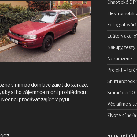
Chaotické DIY
Elektromobilit
Fotografování,
Luátory aka Io
Nákupy, testy,
Nezařazené
Projekt – teré
Shutterstock 
ožné s ním po domluvě zajet do garáže,
 aby si ho zájemnce mohl prohlédnout
Smraďoch 1.0 –
 Nechci prodávat zajíce v pytli.
Včelaříme s t
Život v dílně (a
1997
NEJNOVĚJŠÍ