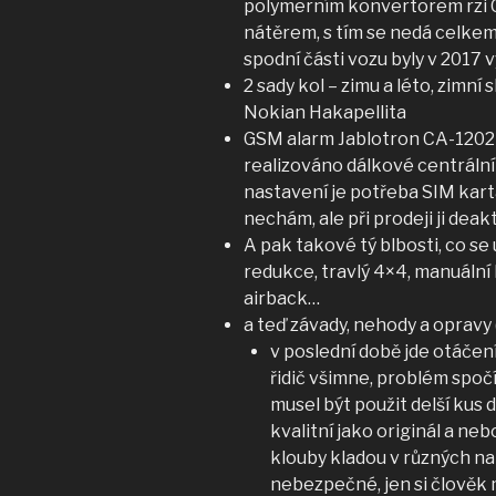
polymerním konvertorem rzi C
nátěrem, s tím se nedá celkem
spodní části vozu byly v 2017
2 sady kol – zimu a léto, zimn
Nokian Hakapellita
GSM alarm Jablotron CA-1202 (
realizováno dálkové centrální
nastavení je potřeba SIM kart
nechám, ale při prodeji ji deakt
A pak takové tý blbosti, co se
redukce, travlý 4×4, manuální k
airback…
a teď závady, nehody a opravy (
v poslední době jde otáčen
řidič všimne, problém spoč
musel být použit delší kus d
kvalitní jako originál a n
klouby kladou v různých nat
nebezpečné, jen si člověk 