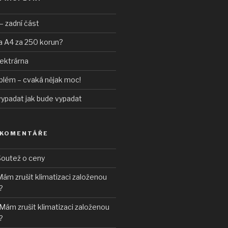
– zadní část
a A4 za 250 korun?
lektrárna
blém – cvaká nějak moc!
vypadat jak bude vypadat
 KOMENTÁŘE
outež o ceny
ám zrušit klimatizaci založenou
?
Mám zrušit klimatizaci založenou
?