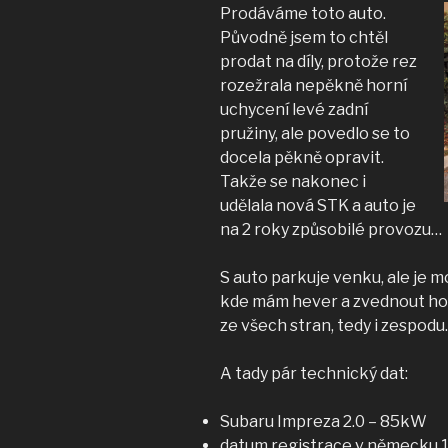
Prodáváme toto auto.
Původně jsem to chtěl
prodat na dí
ly, protože rez
rozežrala nepěkně horní
uchycení levé zadní
pružiny, ale povedlo se to
docela pěkně opravit.
Takže se nakonec i
udělala nová STK a auto je
na 2 roky způsobilé provozu…
S auto parkuje venku, ale je m
kde mám hever a zvednout ho,
ze všech stran, tedy i zespodu.
A tady pár technický dat:
Subaru Impreza 2.0 – 85kW
datum registrace v německu 