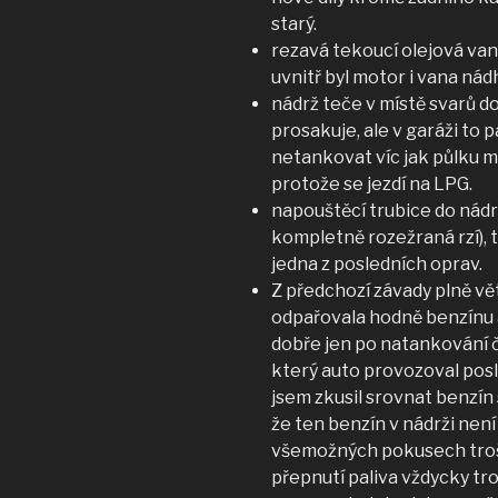
starý.
rezavá tekoucí olejová van
uvnitř byl motor i vana nád
nádrž teče v místě svarů dol
prosakuje, ale v garáži to 
netankovat víc jak půlku m
protože se jezdí na LPG.
napouštěcí trubice do nád
kompletně rozežraná rzí), t
jedna z posledních oprav.
Z předchozí závady plně vě
odpařovala hodně benzínu 
dobře jen po natankování č
který auto provozoval posl
jsem zkusil srovnat benzín
že ten benzín v nádrži není
všemožných pokusech trošk
přepnutí paliva vždycky tro