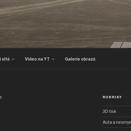
 sítě
Video na YT
Galerie obrazů
RUBRIKY
C
3D tisk
Auta a nesmys