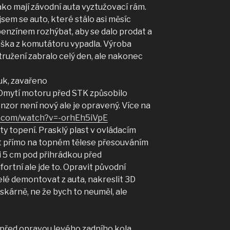
ako mají závodní auta vyztužovací rám.
l jsem se auto, které stálo asi měsíc
enzínem rozhýbat, aby se dalo prodat a
loška z komutátoru vypadla. Výroba
tružení zabralo celý den, ale nakonec
fuk, zavařeno
. Omytí motoru před STK způsobilo
nzor není nový ale je opravený. Více na
e.com/watch?v=-orhEh5iVpE
y topení. Prasklý plast v ovládacím
at přímo na topném tělese přesouváním
si 5 cm pod přihrádkou před
ortní ale jde to. Opravit původní
lé demontovat z auta, nakreslit 3D
skárně, ne že bych to neuměl, ale
ě před opravou levého zadního kola,