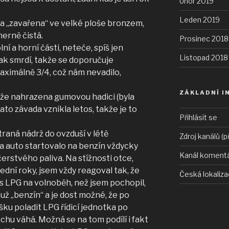
Únor 2019
Leden 2019
a „zavařena“ ve velké ploše bronzem,
herně čistá.
Prosinec 2018
ní a horní části, neteče, spíš jen
Listopad 2018
pak smrdí, takže se doporučuje
aximálně 3/4, což nám nevadilo,
ZÁKLADNÍ I
rže nahrazena gumovou hadici (byla
ato závada vznikla letos, takže je to
Přihlásit se
traná nádrž do ovzduší v létě
Zdroj kanálů (p
a auto startovalo na benzín vždycky
Kanál koment
erstvého paliva. Na stížnosti otce,
ední roky, jsem vždy reagoval tak, že
Česká lokaliz
 s LPG na volnoběh, než jsem pochopil,
 už „benzín“ a je dost možné, že po
u poladit LPG řídicí jednotka po
chu váhá. Možná se na tom podílí i fakt