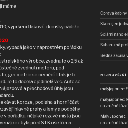
 ji máme
Oprava kabiny 
.
Skoro jen jedn
010, vypršení tlakové zkoušky nádrže
Solární nano e
2020
Subaru má pro
uky, vypadá jako v naprostrém pořádku
.
Bedna začíná 
stralského výrobce, zvednuto o 2,5 až
a částečné zvednutí motoru, pod
sto, geometrie se nemění. I tak je to
NEJNOVĚJŠÍ
rd. Je to docela ojedinělá věc. Auto se
Nájezdové a přechodové úhly jsou
malyjaponec
:
S
ndardu.
malyjaponec
:
M
ekávat koroze , podlaha a horní část
na změně fáze
ezavějí hlavně prahy a lemy a podběhy
je v pořádku, nějaké rezavé místa jsou
Maly Japonec
:
na změně fáze
vená) rez byla před STK ošetřena