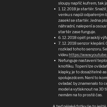
sloupy napříč kufrem, tak j
1. 12. 2018 je startér. Snaži
venku s napůl odpařeným b
zasekl se startér. Jedna p
náhradní, nalepení a osous
startér zase funguje.
6. 12. 2018 opět prasklý vý
7. 12. 2018 senzor klepání
rozklad tohoto senzoru. Se
videu
https://www.youtub
Nefunguje nastavení teplot
knoflíku. Topení lze ovlád
klapky, je to dosažitelné a
spolujezdcem. Není to komf
ovladač by znamenalo to ce
model a vytisknout na 3D ti
nemám na to prostě čas.
A teď nějaké fotky (je to ješt