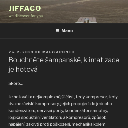
Přejít
JIFFACO
k
we discover for you
obsahu
webu
Menu
PUBLIKOVÁNO
26. 2. 2019
OD
MALYJAPONEC
Bouchněte šampanské, klimatizace
je hotová
Skoro…
Je hotová ta nejkomplexnější část, tedy kompresor, tedy
dva nezávislé kompresory, jejich propojení do jednoho
kondenzátoru, servisní porty, kondenzátor samotný,
logika spouštění ventilátoru a kompresorů, způsob
napájení, zakrytí proti poškození, mechanika kolem