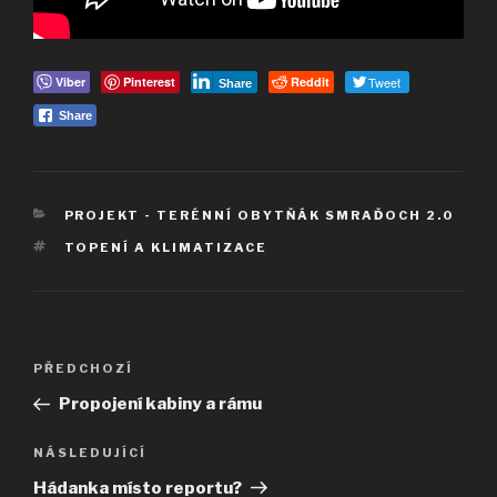
Viber
Pinterest
Reddit
Tweet
Share
Share
RUBRIKY
PROJEKT - TERÉNNÍ OBYTŇÁK SMRAĎOCH 2.0
ŠTÍTKY
TOPENÍ A KLIMATIZACE
Navigace
Předchozí
PŘEDCHOZÍ
pro
příspěvek
Propojení kabiny a rámu
příspěvek
Následující
NÁSLEDUJÍCÍ
příspěvek
Hádanka místo reportu?