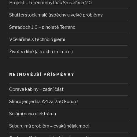
Projekt – terénní obytňák Smraďoch 2.0
Shutterstock malé úspěchy a velké problémy
Smraďoch 1.0 – plnoleté Terrano
Včelaříme s technologiemi
Život v dílně (a trochu i mimo ni)
NEJNOVĚJŠÍ PŘÍSPĚVKY
Oprava kabiny – zadní část
Skoro jen jedna A4 za 250 korun?
Solární nano elektrárna
Subaru má problém – cvaká nějak moc!