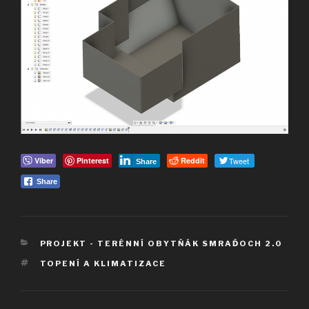
Viber
Pinterest
Reddit
Tweet
Share
Share
RUBRIKY
PROJEKT - TERÉNNÍ OBYTŇÁK SMRAĎOCH 2.0
ŠTÍTKY
TOPENÍ A KLIMATIZACE