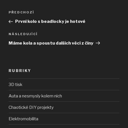
Navigace
Předchozí
PŘEDCHOZÍ
pro
příspěvek
První kolo s beadlocky je hotové
příspěvek
Následující
NÁSLEDUJÍCÍ
příspěvek
Máme kola a spoustu dalších věcí z číny
RUBRIKY
3D tisk
Auta a nesmysly kolem nich
Chaotické DIY projekty
Elektromobilita