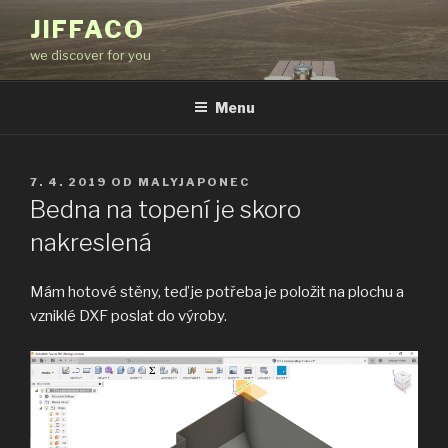
Přejít
JIFFACO
k
we discover for you
obsahu
webu
Menu
PUBLIKOVÁNO
7. 4. 2019
OD
MALYJAPONEC
Bedna na topení je skoro
nakreslená
Mám hotové stěny, teď je potřeba je položit na plochu a
vzniklé DXF poslat do výroby.