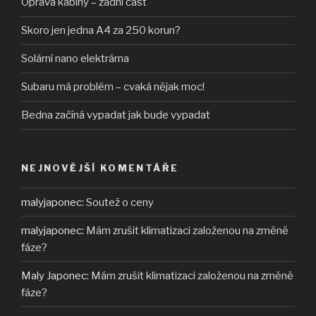
Oprava kabiny – zadní část
Skoro jen jedna A4 za 250 korun?
Solární nano elektrárna
Subaru má problém – cvaká nějak moc!
Bedna začíná vypadat jak bude vypadat
NEJNOVĚJŠÍ KOMENTÁŘE
malyjaponec
:
Soutež o ceny
malyjaponec
:
Mám zrušit klimatizaci založenou na změně
fáze?
Maly Japonec
:
Mám zrušit klimatizaci založenou na změně
fáze?