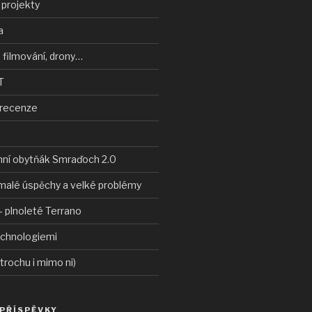
 projekty
a
 filmování, drony…
T
 recenze
nní obytňák Smraďoch 2.0
malé úspěchy a velké problémy
 plnoleté Terrano
echnologiemi
 trochu i mimo ni)
 PŘÍSPĚVKY