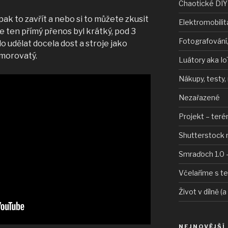
Chaotické DIY
pak to zavřít a nebo si to můžete zkusit
Elektromobilit
e ten přímý přenos byl krátký, pod 3
Fotografování,
lo udělat docela dost a stroje jako
 morovatý.
Luátory aka Io
Nákupy, testy,
Nezařazené
Projekt – teré
Shutterstock 
Smraďoch 1.0 –
Včelaříme s t
Život v dílně (a
NEJNOVĚJŠÍ