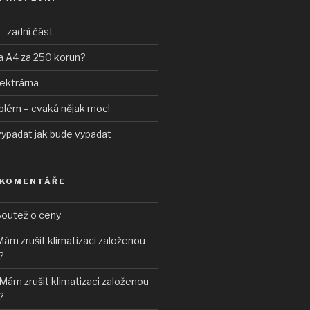
– zadní část
a A4 za 250 korun?
lektrárna
blém – cvaká nějak moc!
vypadat jak bude vypadat
 KOMENTÁŘE
outež o ceny
ám zrušit klimatizaci založenou
?
Mám zrušit klimatizaci založenou
?