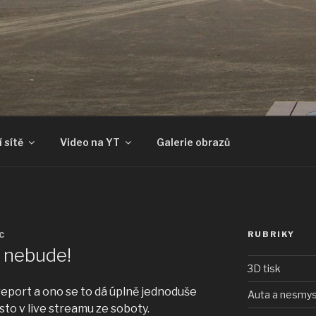
 sítě
Video na YT
Galerie obrazů
RUBRIKY
C
 nebude!
3D tisk
report a ono se to dá úplně jednoduše
Auta a nesmys
to v live streamu ze soboty.