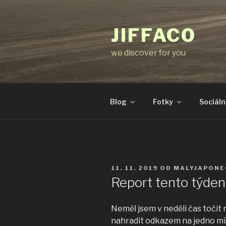
Přejít
k
JIFFACO
obsahu
webu
we discover for you
Blog
Fotky
Sociální
PUBLIKOVÁNO
11. 11. 2019
OD
MALYJAPONE
Report tento týden
Neměl jsem v neděli čas točit 
nahradit odkazem na jedno mís