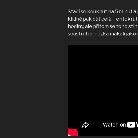
Stačí se kouknut na 5 minut a 
klidně pak dát celé. Tentokrát
hodiny, ale přitom se toho stih
soustruh a frézka makali jako