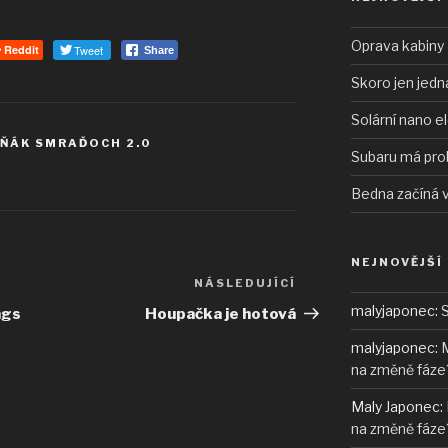
Oprava kabiny 
Reddit
Tweet
Share
Skoro jen jedn
Solární nano e
TŇÁK SMRAĎOCH 2.0
Subaru má pro
Bedna začíná 
NEJNOVĚJŠÍ
NÁSLEDUJÍCÍ
Následující
příspěvek
malyjaponec
:
S
ngs
Houpačka je hotová
malyjaponec
:
M
na změně fáze
Maly Japonec
:
na změně fáze