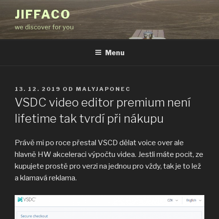
Přejít
JIFFACO
k
we discover for you
obsahu
webu
Menu
PUBLIKOVÁNO
13. 12. 2019
OD
MALYJAPONEC
VSDC video editor premium není
lifetime tak tvrdí při nákupu
Právě mi po roce přestal VSCD dělat voice over ale
hlavně HW akceleraci výpočtu videa. Jestli máte pocit, ze
kupujete prostě pro verzi na jednou pro vždy, tak je to lež
a klamavá reklama.