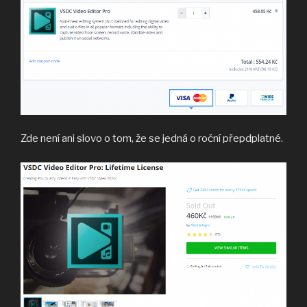
Zde není ani slovo o tom, že se jedná o roční přepdplatné.