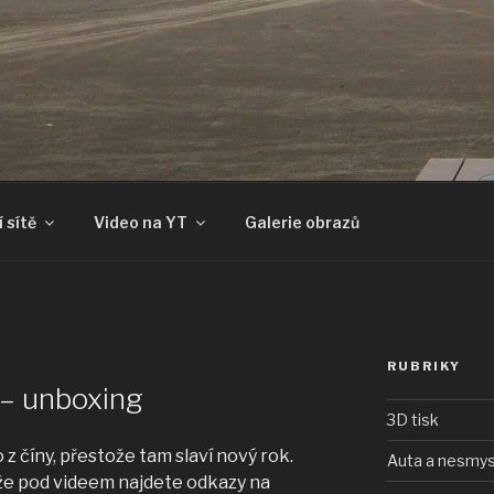
 sítě
Video na YT
Galerie obrazů
RUBRIKY
 – unboxing
3D tisk
co z číny, přestože tam slaví nový rok.
Auta a nesmys
íže pod videem najdete odkazy na