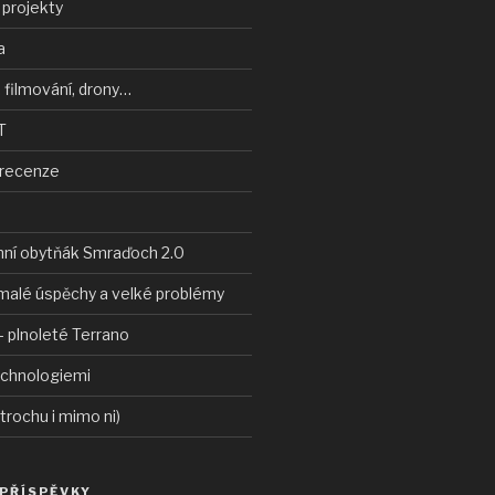
 projekty
a
 filmování, drony…
T
 recenze
nní obytňák Smraďoch 2.0
malé úspěchy a velké problémy
 plnoleté Terrano
echnologiemi
 trochu i mimo ni)
 PŘÍSPĚVKY