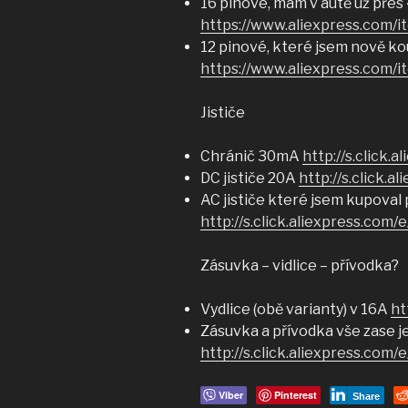
16 pinove, mám v autě už přes
https://www.aliexpress.com/
12 pinové, které jsem nově ko
https://www.aliexpress.com/
Jističe
Chránič 30mA
http://s.click.
DC jističe 20A
http://s.click.
AC jističe které jsem kupoval 
http://s.click.aliexpress.com
Zásuvka – vidlice – přívodka?
Vydlice (obě varianty) v 16A
ht
Zásuvka a přívodka vše zase je
http://s.click.aliexpress.com
Viber
Pinterest
Share