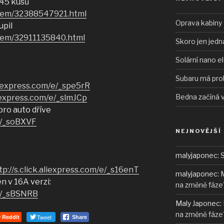
 45 kusů
item/32388547921.html
Oprava kabiny 
upil
item/32911135840.html
Skoro jen jedn
Solární nano e
Subaru má pro
aliexpress.com/e/_spe5rR
Bedna začíná 
aliexpress.com/e/_slmJCp
pro auto dříve
/e/_soBXVF
NEJNOVĚJŠÍ
malyjaponec
:
S
tp://s.click.aliexpress.com/e/_s16enT
malyjaponec
:
M
n v 16A verzi:
na změně fáze
/e/_sBSNRB
Maly Japonec
:
na změně fáze
Reddit
Tweet
Share