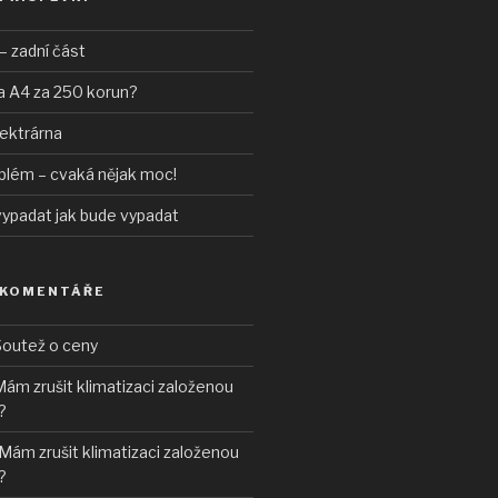
– zadní část
a A4 za 250 korun?
lektrárna
blém – cvaká nějak moc!
vypadat jak bude vypadat
 KOMENTÁŘE
outež o ceny
ám zrušit klimatizaci založenou
?
Mám zrušit klimatizaci založenou
?