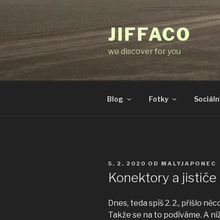
Přejít
k
JIFFACO
obsahu
webu
we discover for you
Blog
Fotky
Sociální
PUBLIKOVÁNO
5. 2. 2020
OD
MALYJAPONEC
Konektory a jističe
Dnes, teda spíš 2. 2., přišlo ně
Takže se na to podíváme. A n