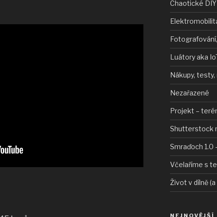
Chaotické DIY
Elektromobilit
Fotografování,
Luátory aka Io
Nákupy, testy,
Nezařazené
Projekt – teré
Shutterstock 
Smraďoch 1.0 –
Včelaříme s t
Život v dílně (a
NEJNOVĚJŠÍ