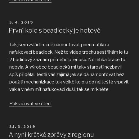
kola
a
spoustu
PUBLIKOVÁNO
5. 4. 2019
dalších
První kolo s beadlocky je hotové
věcí
z
Tak jsem zvládl ručně namontovat pneumatiku a
číny“
nafukovací beadlock. Než to video trochu sestříhám je tu
2 hodinový záznam přímého přenosu. No lehká práce to
nebyla. A výrobce beadlocků mi taky starostí nezbavil,
spíš přidělal. Jestli vás zajímá jak se dá namontovat bez
použití mechanizkace tak velké kolo a do něj ještě vrpavit
vak a v něm mít nafukovací duši, tak se mrkněte.
„První
Pokračovat ve čtení
kolo
s
beadlocky
PUBLIKOVÁNO
31. 3. 2019
je
A nyní krátké zprávy z regionu