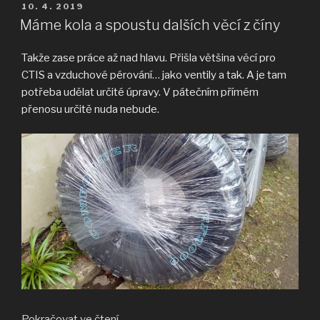
nebude“
PUBLIKOVÁNO
10. 4. 2019
Máme kola a spoustu dalších věcí z číny
Takže zase práce až nad hlavu. Přišla většina věcí pro
CTIS a vzduchové pérování… jako ventily a tak. A je tam
potřeba udělat určité úpravy. V pátečním přímém
přenosu určitě nuda nebude.
„Máme
Pokračovat ve čtení