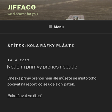
Přejít
JIFFACO
k
we discover for you
obsahu
webu
Menu
ŠTÍTEK:
KOLA RÁFKY PLÁŠTĚ
PUBLIKOVÁNO
14. 4. 2019
Nedělní přímyý přenos nebude
Dneska přímý přenos není, ale můžete se místo toho
podívat na report, co se udělalo v pátek.
„Nedělní
Pokračovat ve čtení
přímyý
přenos