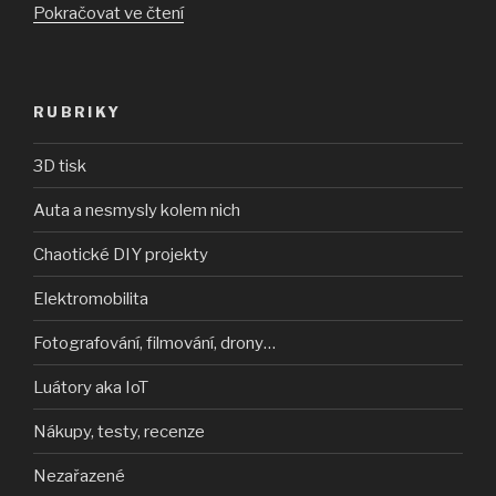
„Jedno
Pokračovat ve čtení
kolo
OK,
potřebujem
RUBRIKY
další“
3D tisk
Auta a nesmysly kolem nich
Chaotické DIY projekty
Elektromobilita
Fotografování, filmování, drony…
Luátory aka IoT
Nákupy, testy, recenze
Nezařazené