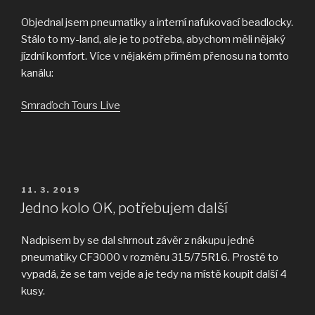
hotové“
Objednal jsem pneumatiky a interní nafukovací beadlocky.
Stálo to my-land, ale je to potřeba, abychom měli nějaký
jízdní komfort. Více v nějakém přímém přenosu na tomto
kanálu:
Smraďoch Tours Live
PUBLIKOVÁNO
11. 3. 2019
Jedno kolo OK, potřebujem další
Nadpisem by se dal shrnout závěr z nákupu jedné
pneumatiky CF3000 v rozměru 315/75R16. Prostě to
vypadá, že se tam vejde a je tedy na místě koupit další 4
kusy.