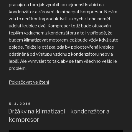
pracuju na tom jak vyrobit co nejmenší krabici na
kondenzátor a zároveň do ní nacpat kompresor. Nevím
zda to není kontraproduktivní, za bych z toho neměl
udelat krabice dvě. Kompresor totiž bude ofukován
teplým vzduchem z kondenzátoru a to i v případě, že
budem klimatizovat motorem, což bude vždy když auto
pojede. Takže je otázka, zda by polootevřená krabice
odstíněná od výstupu vzdchu z kondenzátoru nebyla
lepší. Ale vymyslet to tak, aby se tam všechno vešlo je
problém.
„Klimatizace
Pokračovat ve čtení
začíná
dostávat
tvary“
PUBLIKOVÁNO
5. 1. 2019
Držáky na klimatizaci – kondenzátor a
kompresor