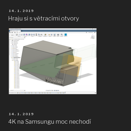
výroby
–
PUBLIKOVÁNO
14. 1. 2019
box
Hraju si s větracími otvory
na
klima
kondenzátor“
PUBLIKOVÁNO
14. 1. 2019
4K na Samsungu moc nechodí