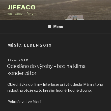
Přejít
JIFFACO
k
we discover for you
obsahu
webu
Menu
MĚSÍC:
LEDEN 2019
PUBLIKOVÁNO
15. 1. 2019
Odesláno do výroby – box na klima
kondenzátor
Objednávka do firmy Interlaser právě odešla. Mám z toho
radost, protože už to kreslím hodně, hodně dlouho.
„Odesláno
Pokračovat ve čtení
do