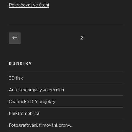
„Vánoce
Pokračovat ve čtení
a
Nový
rok
–
Stránkování
Předchozí
Stránka:
2
review
stránka
příspěvků
ještě
týž
den“
RUBRIKY
3D tisk
Auta a nesmysly kolem nich
Chaotické DIY projekty
Elektromobilita
Fotografování, filmování, drony…