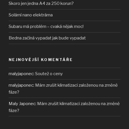
Skoro jen jedna A4 za 250 korun?
Solární nano elektrárna
Subaru má problém – cvaká nějak moc!
Bedna začíná vypadat jak bude vypadat
NEJNOVĚJŠÍ KOMENTÁŘE
malyjaponec
:
Soutež o ceny
malyjaponec
:
Mám zrušit klimatizaci založenou na změně
fáze?
Maly Japonec
:
Mám zrušit klimatizaci založenou na změně
fáze?