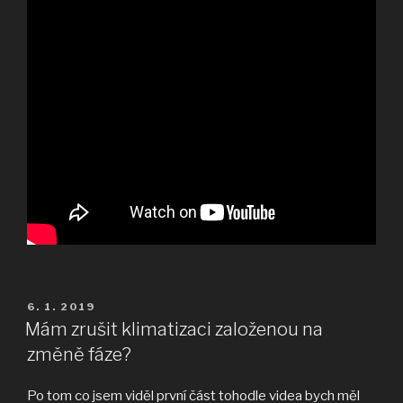
PUBLIKOVÁNO
6. 1. 2019
Mám zrušit klimatizaci založenou na
změně fáze?
Po tom co jsem viděl první část tohodle videa bych měl