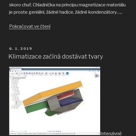
skoro chuť. Chladnička na principu magnetizace materiálu
je proste geniální, žádné hadice, žádné kondenzátory….,
„Mám
Pokračovat ve čtení
zrušit
klimatizaci
založenou
PUBLIKOVÁNO
6. 1. 2019
na
Klimatizace začíná dostávat tvary
změně
fáze?“
Intenzivně