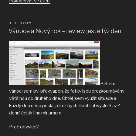
„Property
Pokračovat ve čtení
release
potřebujete
i
PUBLIKOVÁNO
1. 1. 2019
na
Vánoce a Nový rok – review ještě týž den
fotku,
kde
je
v
dálce
nějaké
auto.“
Během
vánoc jsem byl překvapen, že fotky jsou prozkoumávány
většinou do druhého dne. Chtěl jsem využít situace a
každý den něco poslat, čímž bych zkrátil obvyklé 3 až 4
denní čekání na minumum.
Proč obvykle?