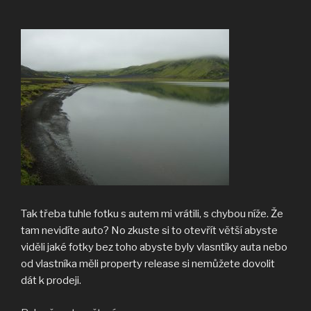
Tak třeba tuhle fotku s autem mi vrátili, s chybou níže. Že
tam nevidíte auto? No zkuste si to otevřít větší abyste
viděli jaké fotky bez toho abyste byly vlasntíky auta nebo
od vlastníka měli property release si nemůžete dovolit
dát k prodeji.