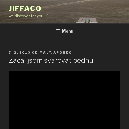
Přejít
JIFFACO
k
we discover for you
obsahu
webu
Menu
PUBLIKOVÁNO
7. 2. 2019
OD
MALYJAPONEC
Začal jsem svařovat bednu