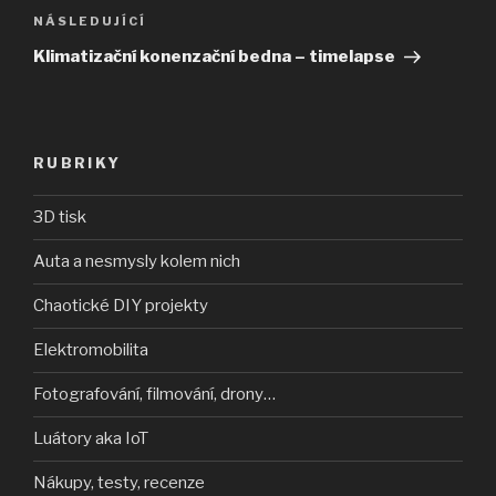
Následující
NÁSLEDUJÍCÍ
příspěvek
Klimatizační konenzační bedna – timelapse
RUBRIKY
3D tisk
Auta a nesmysly kolem nich
Chaotické DIY projekty
Elektromobilita
Fotografování, filmování, drony…
Luátory aka IoT
Nákupy, testy, recenze