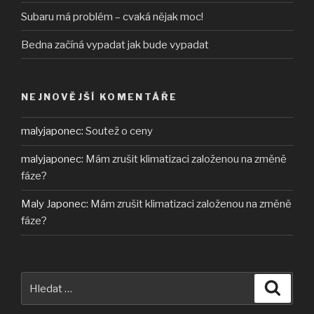
Subaru má problém – cvaká nějak moc!
Bedna začíná vypadat jak bude vypadat
NEJNOVĚJŠÍ KOMENTÁŘE
malyjaponec
:
Soutež o ceny
malyjaponec
:
Mám zrušit klimatizaci založenou na změně
fáze?
Maly Japonec
:
Mám zrušit klimatizaci založenou na změně
fáze?
Hledat:
Hledán