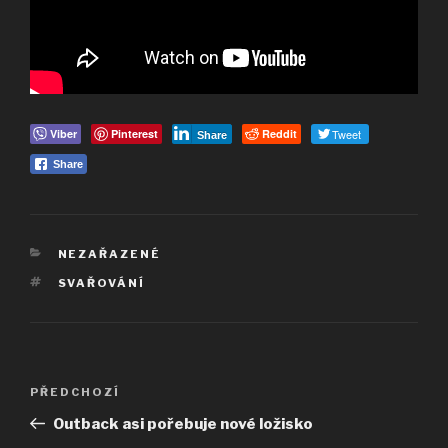
Viber
Pinterest
Reddit
Tweet
Share
Share
RUBRIKY
NEZAŘAZENÉ
ŠTÍTKY
SVAŘOVÁNÍ
Navigace
Předchozí
PŘEDCHOZÍ
pro
příspěvek
Outback asi pořebuje nové ložisko
příspěvek