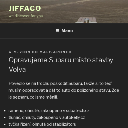
Přejít
JIFFACO
k
we discover for you
obsahu
webu
Menu
PUBLIKOVÁNO
6. 9. 2019
OD
MALYJAPONEC
Opravujeme Subaru místo stavby
Volva
Povedlo se mi trochu poškodit Subaru, takže si to teď
musím odpracovat a dát to auto do pojízdného stavu. Zde
je seznam, co jsme měnili.
rameno, ohnuté, zakoupeno v subatech.cz
tlumič, ohnutý, zakoupeno v autokelly.cz
tyčka řízení, ohnutá od stabilizátoru