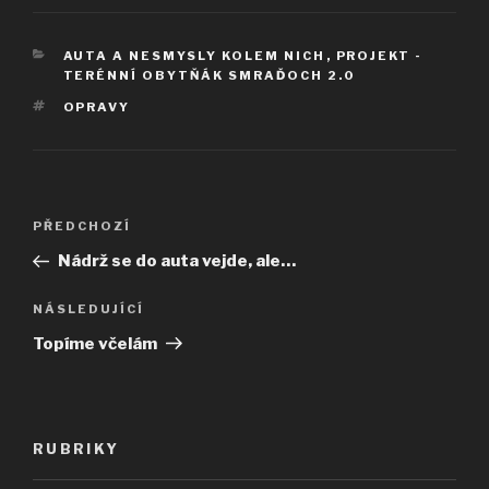
RUBRIKY
AUTA A NESMYSLY KOLEM NICH
,
PROJEKT -
TERÉNNÍ OBYTŇÁK SMRAĎOCH 2.0
ŠTÍTKY
OPRAVY
Navigace
Předchozí
PŘEDCHOZÍ
pro
příspěvek
Nádrž se do auta vejde, ale…
příspěvek
Následující
NÁSLEDUJÍCÍ
příspěvek
Topíme včelám
RUBRIKY