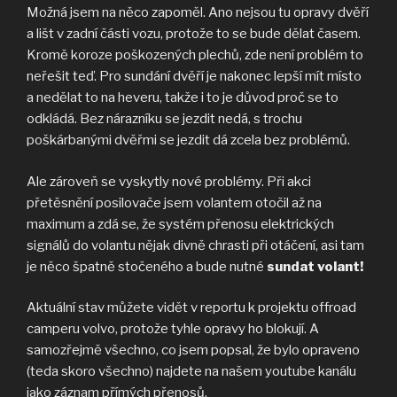
Možná jsem na něco zapoměl. Ano nejsou tu opravy dvěří
a lišt v zadní části vozu, protože to se bude dělat časem.
Kromě koroze poškozených plechů, zde není problém to
neřešit teď. Pro sundání dvěří je nakonec lepší mít místo
a nedělat to na heveru, takže i to je důvod proč se to
odkládá. Bez nárazníku se jezdit nedá, s trochu
poškárbanými dvěřmi se jezdit dá zcela bez problémů.
Ale zároveň se vyskytly nové problémy. Při akci
přetěsnění posilovače jsem volantem otočil až na
maximum a zdá se, že systém přenosu elektrických
signálů do volantu nějak divně chrasti při otáčení, asi tam
je něco špatně stočeného a bude nutné
sundat volant!
Aktuální stav můžete vidět v reportu k projektu offroad
camperu volvo, protože tyhle opravy ho blokují. A
samozřejmě všechno, co jsem popsal, že bylo opraveno
(teda skoro všechno) najdete na našem youtube kanálu
jako záznam přímých přenosů.