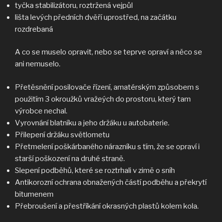
tyčka stabilizátoru, roztržená vejpůl
lišta levých předních dvěří uprostřed, na začátku
rozdrebaná
A co se muselo opravit, nebo se teprve opraví a něco se
ani nemuselo.
Přetěsnění posilovače řízení, amatérským způsobem s
použitím 3 okroužků vražeých do prostoru, který tam
výrobce nechal.
Vyrovnání blatníku a jeho držáku u autobaterie.
Přilepení držáku světlometu
Přetmelení poškárbaného nárazníku s tím, že se opraví i
starší poškození na druhé straně.
Slepení podběhů, které se roztrhali v zimě o sníh
Antikorozní ochrana obnažených částí podběhu a překrytí
bitumenem
Přebroušení a přestříkání okrasných plastů kolem kola.